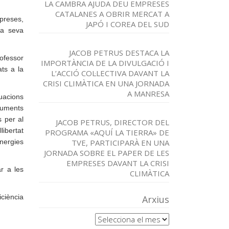
LA CAMBRA AJUDA DEU EMPRESES
CATALANES A OBRIR MERCAT A
preses,
JAPÓ I COREA DEL SUD
la seva
JACOB PETRUS DESTACA LA
rofessor
IMPORTÀNCIA DE LA DIVULGACIÓ I
ats a la
L’ACCIÓ COL·LECTIVA DAVANT LA
CRISI CLIMÀTICA EN UNA JORNADA
A MANRESA
uacions
ocuments
s per al
JACOB PETRUS, DIRECTOR DEL
libertat
PROGRAMA «AQUÍ LA TIERRA» DE
nergies
TVE, PARTICIPARÀ EN UNA
JORNADA SOBRE EL PAPER DE LES
EMPRESES DAVANT LA CRISI
r a les
CLIMÀTICA
iciència
Arxius
Arxius