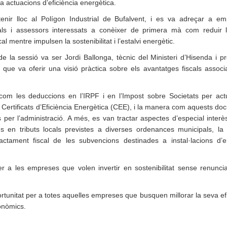
a actuacions d’eficiència energètica.
tenir lloc al Polígon Industrial de Bufalvent, i es va adreçar a em
als i assessors interessats a conèixer de primera mà com reduir 
al mentre impulsen la sostenibilitat i l’estalvi energètic.
e la sessió va ser Jordi Ballonga, tècnic del Ministeri d’Hisenda i p
que va oferir una visió pràctica sobre els avantatges fiscals associ
 com les deduccions en l’IRPF i en l’Impost sobre Societats per act
els Certificats d’Eficiència Energètica (CEE), i la manera com aquests d
s per l’administració.
A més, es van tractar aspectes d’especial interè
s en tributs locals previstes a diverses ordenances municipals, la l
ractament fiscal de les subvencions destinades a instal·lacions d’e
 a les empreses que volen invertir en sostenibilitat sense renuncia
ortunitat per a totes aquelles empreses que busquen millorar la seva ef
conòmics.