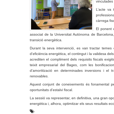
vinculades 
L’acte va 
profession
càrrega fisc
El ponent d
associat de la Universitat Autònoma de Barcelona, 
transició energètica.
Durant la seva intervenció, es van tractar temes
d’eficiència energètica, el contingut i la validesa d
acrediten el compliment dels requisits fiscals exigit
teixit empresarial del Bages, com les bonificacion
d’amortització en determinades inversions i el t
renovables.
Aquest conjunt de coneixements és fonamental per
oportunitats d’estalvi fiscal.
La sessió va representar, en definitiva, una gran op
energètica i, alhora, optimitzar els seus resultats e