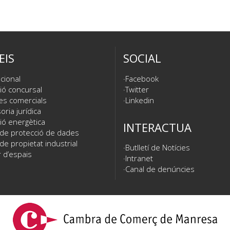
EIS
SOCIAL
cional
Facebook
ió concursal
Twitter
es comercials
Linkedin
ria jurídica
ió energètica
INTERACTUA
 de protecció de dades
de propietat industrial
Butlletí de Notícies
 d’espais
Intranet
Canal de denúncies