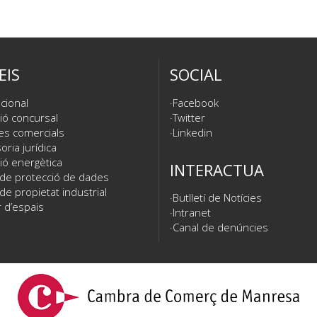
EIS
SOCIAL
cional
Facebook
ió concursal
Twitter
es comercials
Linkedin
ria jurídica
ió energètica
INTERACTUA
 de protecció de dades
de propietat industrial
Butlletí de Notícies
 d’espais
Intranet
Canal de denúncies