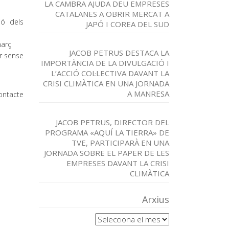
LA CAMBRA AJUDA DEU EMPRESES
CATALANES A OBRIR MERCAT A
ió dels
JAPÓ I COREA DEL SUD
març
JACOB PETRUS DESTACA LA
ur sense
IMPORTÀNCIA DE LA DIVULGACIÓ I
L’ACCIÓ COL·LECTIVA DAVANT LA
CRISI CLIMÀTICA EN UNA JORNADA
A MANRESA
ontacte
JACOB PETRUS, DIRECTOR DEL
PROGRAMA «AQUÍ LA TIERRA» DE
TVE, PARTICIPARÀ EN UNA
JORNADA SOBRE EL PAPER DE LES
EMPRESES DAVANT LA CRISI
CLIMÀTICA
Arxius
Arxius