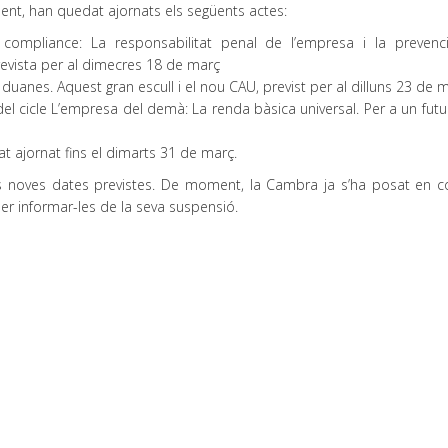
nt, han quedat ajornats els següents actes:
 compliance: La responsabilitat penal de l’empresa i la prevenc
prevista per al dimecres 18 de març
 duanes. Aquest gran escull i el nou CAU, previst per al dilluns 23 de 
del cicle L’empresa del demà: La renda bàsica universal. Per a un fut
t ajornat fins el dimarts 31 de març.
es noves dates previstes. De moment, la Cambra ja s’ha posat en c
er informar-les de la seva suspensió.