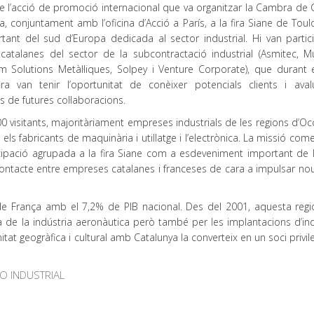
de l’acció de promoció internacional que va organitzar la Cambra de
, conjuntament amb l’oficina d’Acció a París, a la fira Siane de Toul
ant del sud d’Europa dedicada al sector industrial. Hi van partici
atalanes del sector de la subcontractació industrial (Asmitec, Mu
 Solutions Metàl·liques, Solpey i Venture Corporate), que durant e
ra van tenir l’oportunitat de conèixer potencials clients i aval
ts de futures col·laboracions.
0 visitants, majoritàriament empreses industrials de les regions d’Occ
els fabricants de maquinària i utillatge i l’electrònica. La missió come
icipació agrupada a la fira Siane com a esdeveniment important de 
l contacte entre empreses catalanes i franceses de cara a impulsar n
l de França amb el 7,2% de PIB nacional. Des del 2001, aquesta regi
a de la indústria aeronàutica però també per les implantacions d’ind
itat geogràfica i cultural amb Catalunya la converteix en un soci privil
O INDUSTRIAL