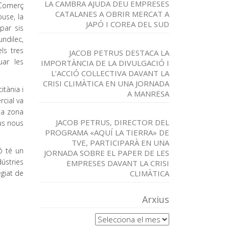
LA CAMBRA AJUDA DEU EMPRESES
 Comerç
CATALANES A OBRIR MERCAT A
ouse, la
JAPÓ I COREA DEL SUD
par sis
ndilec,
ls tres
JACOB PETRUS DESTACA LA
uar les
IMPORTÀNCIA DE LA DIVULGACIÓ I
L’ACCIÓ COL·LECTIVA DAVANT LA
CRISI CLIMÀTICA EN UNA JORNADA
itània i
A MANRESA
rcial va
la zona
JACOB PETRUS, DIRECTOR DEL
ous nous
PROGRAMA «AQUÍ LA TIERRA» DE
TVE, PARTICIPARÀ EN UNA
ó té un
JORNADA SOBRE EL PAPER DE LES
ústries
EMPRESES DAVANT LA CRISI
egiat de
CLIMÀTICA
Arxius
Arxius