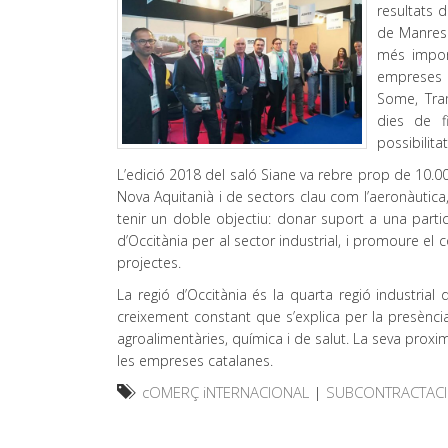
resultats 
de Manresa
més import
empreses c
Some, Tram
dies de fi
possibilita
L’edició 2018 del saló Siane va rebre prop de 10.00
Nova Aquitanià i de sectors clau com l’aeronàutica, 
tenir un doble objectiu: donar suport a una part
d’Occitània per al sector industrial, i promoure e
projectes.
La regió d’Occitània és la quarta regió industria
creixement constant que s’explica per la presènci
agroalimentàries, química i de salut. La seva proxim
les empreses catalanes.
cOMERÇ iNTERNACIONAL
|
SUBCONTRACTACI