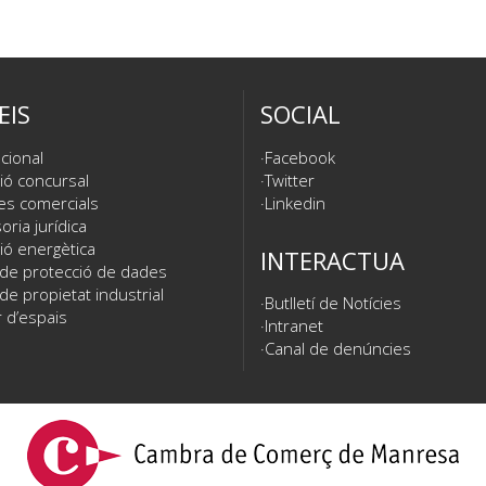
EIS
SOCIAL
cional
Facebook
ió concursal
Twitter
es comercials
Linkedin
ria jurídica
ió energètica
INTERACTUA
 de protecció de dades
de propietat industrial
Butlletí de Notícies
 d’espais
Intranet
Canal de denúncies