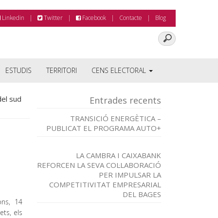
Linkedin
Twitter
Facebook
Contacte
Blog
ESTUDIS
TERRITORI
CENS ELECTORAL
del sud
Entrades recents
TRANSICIÓ ENERGÈTICA –
PUBLICAT EL PROGRAMA AUTO+
LA CAMBRA I CAIXABANK
REFORCEN LA SEVA COL·LABORACIÓ
PER IMPULSAR LA
COMPETITIVITAT EMPRESARIAL
DEL BAGES
ons, 14
ets, els