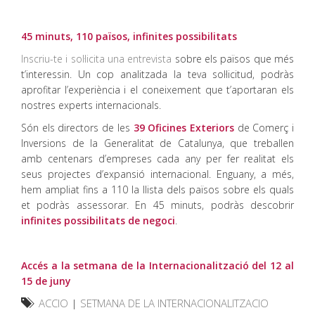
45 minuts, 110 països, infinites possibilitats
Inscriu-te i sol·licita una entrevista
sobre els països que més
t’interessin. Un cop analitzada la teva sol·licitud, podràs
aprofitar l’experiència i el coneixement que t’aportaran els
nostres experts internacionals.
Són els directors de les
39 Oficines Exteriors
de Comerç i
Inversions de la Generalitat de Catalunya, que treballen
amb centenars d’empreses cada any per fer realitat els
seus projectes d’expansió internacional. Enguany, a més,
hem ampliat fins a 110 la llista dels països sobre els quals
et podràs assessorar. En 45 minuts, podràs descobrir
infinites possibilitats de negoci
.
Accés a la setmana de la Internacionalització del 12 al
15 de juny
ACCIO
|
SETMANA DE LA INTERNACIONALITZACIO