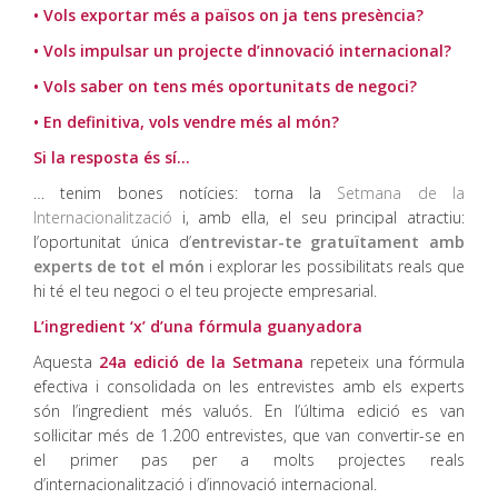
• Vols exportar més a països on ja tens presència?
• Vols impulsar un projecte d’innovació internacional?
• Vols saber on tens més oportunitats de negoci?
• En definitiva, vols vendre més al món?
Si la resposta és sí…
… tenim bones notícies: torna la
Setmana de la
Internacionalització
i, amb ella, el seu principal atractiu:
l’oportunitat única d’
entrevistar-te gratuïtament amb
experts de tot el món
i explorar les possibilitats reals que
hi té el teu negoci o el teu projecte empresarial.
L’ingredient ‘x’ d’una fórmula guanyadora
Aquesta
24a edició de la Setmana
repeteix una fórmula
efectiva i consolidada on les entrevistes amb els experts
són l’ingredient més valuós. En l’última edició es van
sol·licitar més de 1.200 entrevistes, que van convertir-se en
el primer pas per a molts projectes reals
d’internacionalització i d’innovació internacional.