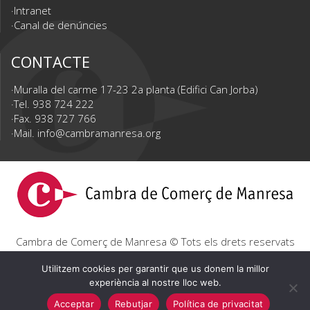
Intranet
Canal de denúncies
CONTACTE
Muralla del carme 17-23 2a planta (Edifici Can Jorba)
Tel. 938 724 222
Fax. 938 727 766
Mail.
info@cambramanresa.org
Cambra de Comerç de Manresa © Tots els drets reservats
|
Avís Legal
|
Política de privacitat
|
Política de cookies
Utilitzem cookies per garantir que us donem la millor
experiència al nostre lloc web.
Acceptar
Rebutjar
Política de privacitat