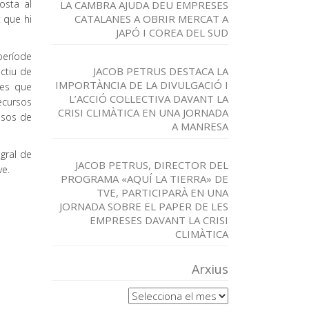
osta al
LA CAMBRA AJUDA DEU EMPRESES
CATALANES A OBRIR MERCAT A
t que hi
JAPÓ I COREA DEL SUD
període
JACOB PETRUS DESTACA LA
ectiu de
IMPORTÀNCIA DE LA DIVULGACIÓ I
nes que
L’ACCIÓ COL·LECTIVA DAVANT LA
ecursos
CRISI CLIMÀTICA EN UNA JORNADA
ssos de
A MANRESA
gral de
JACOB PETRUS, DIRECTOR DEL
ve.
PROGRAMA «AQUÍ LA TIERRA» DE
TVE, PARTICIPARÀ EN UNA
JORNADA SOBRE EL PAPER DE LES
EMPRESES DAVANT LA CRISI
CLIMÀTICA
Arxius
Arxius