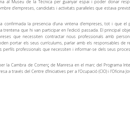
ima al Museu de la Tècnica per guanyar espai i poder donar resp
mbre d’empreses, candidats i activitats paral·leles que estava previs
nia confirmada la presencia d’una vintena d’empreses, tot i que el 
a trentena que hi van participar en l’edició passada. El principal obj
preses que necessiten contractar nous professionals amb perso
poden portar els seus currículums, parlar amb els responsables de r
 perfils professionals que necessiten i informar-se dels seus proce
a per la Cambra de Comerç de Manresa en el marc del Programa Inte
sa a través del Centre d’Iniciatives per a l’Ocupació (CIO) i l’Oficina Jo