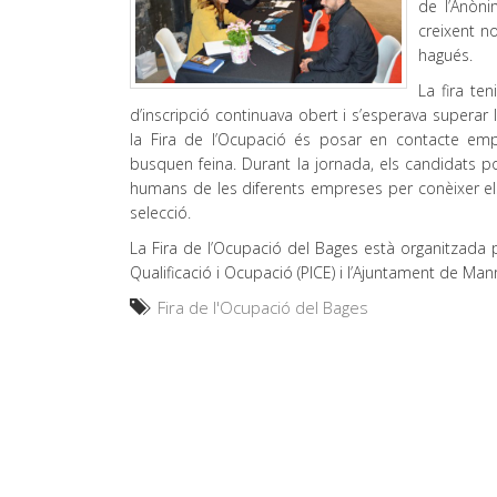
de l’Anòn
creixent no
hagués.
La fira te
d’inscripció continuava obert i s’esperava superar l
la Fira de l’Ocupació és posar en contacte em
busquen feina. Durant la jornada, els candidats 
humans de les diferents empreses per conèixer els
selecció.
La Fira de l’Ocupació del Bages està organitzad
Qualificació i Ocupació (PICE) i l’Ajuntament de Manre
Fira de l'Ocupació del Bages