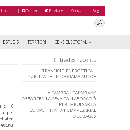
Linkedin
Twitter
Facebook
Contacte
Blog
ESTUDIS
TERRITORI
CENS ELECTORAL
Entrades recents
TRANSICIÓ ENERGÈTICA –
PUBLICAT EL PROGRAMA AUTO+
LA CAMBRA I CAIXABANK
REFORCEN LA SEVA COL·LABORACIÓ
PER IMPULSAR LA
r el 16
COMPETITIVITAT EMPRESARIAL
ada per
DEL BAGES
eballen
 passava