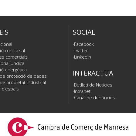
EIS
SOCIAL
cional
Facebook
ió concursal
Twitter
es comercials
Linkedin
ria jurídica
ió energètica
INTERACTUA
 de protecció de dades
de propietat industrial
Butlletí de Notícies
 d’espais
Intranet
Canal de denúncies