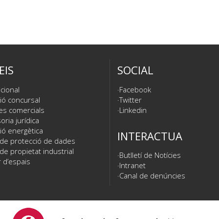
EIS
SOCIAL
cional
Facebook
ió concursal
Twitter
es comercials
Linkedin
ria jurídica
ió energètica
INTERACTUA
 de protecció de dades
de propietat industrial
Butlletí de Notícies
 d’espais
Intranet
Canal de denúncies