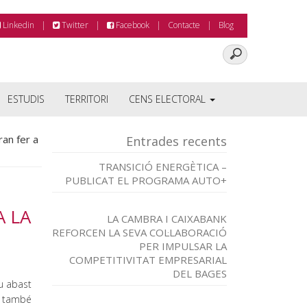
Linkedin
Twitter
Facebook
Contacte
Blog
ESTUDIS
TERRITORI
CENS ELECTORAL
ran fer a
Entrades recents
TRANSICIÓ ENERGÈTICA –
PUBLICAT EL PROGRAMA AUTO+
A LA
LA CAMBRA I CAIXABANK
REFORCEN LA SEVA COL·LABORACIÓ
PER IMPULSAR LA
COMPETITIVITAT EMPRESARIAL
DEL BAGES
eu abast
, també