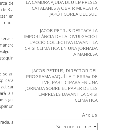
LA CAMBRA AJUDA DEU EMPRESES
erca de
CATALANES A OBRIR MERCAT A
i de 3 a
JAPÓ I COREA DEL SUD
osar en
n nous
JACOB PETRUS DESTACA LA
IMPORTÀNCIA DE LA DIVULGACIÓ I
serveis
L’ACCIÓ COL·LECTIVA DAVANT LA
 manera
CRISI CLIMÀTICA EN UNA JORNADA
ulgui i
A MANRESA
staquin
JACOB PETRUS, DIRECTOR DEL
e seran
PROGRAMA «AQUÍ LA TIERRA» DE
xplicarà
TVE, PARTICIPARÀ EN UNA
acticar
JORNADA SOBRE EL PAPER DE LES
arà als
EMPRESES DAVANT LA CRISI
e sigui
CLIMÀTICA
lupar un
Arxius
rrada, a
Arxius