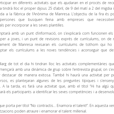
ticipar en diferents activitats que els ajudaran en el procés de rec
ira tindrà lloc el proper dijous 25 d’abril, de 9 del matí a 2 del migdia 
rda a la fàbrica de l’Anònima de Manresa. L’objectiu de la fira és p
 persones que busquen feina amb empreses que necessite
ls per incorporar a les seves plantilles.
mptarà amb un punt d’informació, on s’explicarà com funcionen els 
il per a joves, i un punt de revisions exprés de currículums, on de
tament de Manresa revisaran els currículums de tothom qui ho v
daptar els currículums a les noves tendències i aconseguir que de
arg de tot el dia hi tindran lloc les activitats complementàries qu
començarà amb una dinàmica de grup sobre l’entrevista grupal, on s’e
 destacar de manera exitosa. També hi haurà una activitat per pr
rsos, es plantejaran algunes de les preguntes típiques i s’enseny
. A la tarda, es farà una activitat que, amb el títol “Hi ha algú qu
rà els participants a identificar les seves competències i a desenvo
e porta per títol “No contractis… Enamora el talent!”. En aquesta xe
tzacions poden atraure i enamorar el talent millenial.