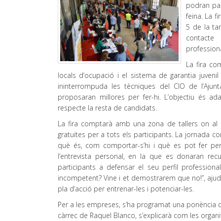
podran par
feina. La f
5 de la ta
contacte
professiona
La fira co
locals d’ocupació i el sistema de garantia juven
ininterrompuda les tècniques del CIO de l’Ajun
proposaran millores per fer-hi. L’objectiu és a
respecte la resta de candidats.
La fira comptarà amb una zona de tallers on al ll
gratuïtes per a tots els participants. La jornada 
què és, com comportar-s’hi i què es pot fer per
l’entrevista personal, en la que es donaran recu
participants a defensar el seu perfil professional
incompetent? Vine i et demostrarem que no!”, ajuda
pla d’acció per entrenar-les i potenciar-les.
Per a les empreses, s’ha programat una ponència qu
càrrec de Raquel Blanco, s’explicarà com les organi