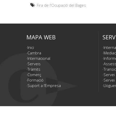
Fira de l'Ocupació del Bages
MAPA WEB
SERV
Inici
Interna
Cambra
Mediac
Internacional
Inform
Serveis
Assesso
Tràmits
Transic
Comerç
Servei
Formació
Servei 
Suport a l’Empresa
Lloguer