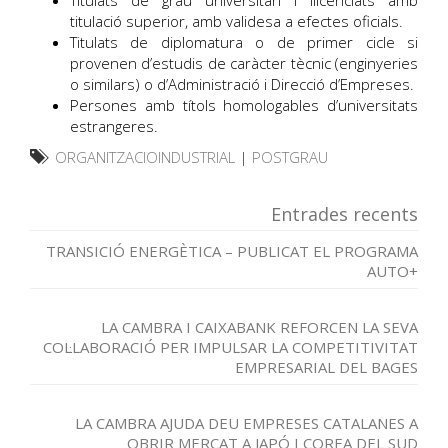
Titulats de grau universitari i llicenciats amb
titulació superior, amb validesa a efectes oficials.
Titulats de diplomatura o de primer cicle si
provenen d’estudis de caràcter tècnic (enginyeries
o similars) o d’Administració i Direcció d’Empreses.
Persones amb títols homologables d’universitats
estrangeres.
ORGANITZACIOINDUSTRIAL
|
POSTGRAU
Entrades recents
TRANSICIÓ ENERGÈTICA – PUBLICAT EL PROGRAMA
AUTO+
LA CAMBRA I CAIXABANK REFORCEN LA SEVA
COL·LABORACIÓ PER IMPULSAR LA COMPETITIVITAT
EMPRESARIAL DEL BAGES
LA CAMBRA AJUDA DEU EMPRESES CATALANES A
OBRIR MERCAT A JAPÓ I COREA DEL SUD