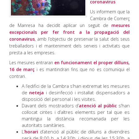
coronavirus
Us informem que la
Cambra de Comerç
de Manresa ha decidit aplicar un seguit de
mesures
excepcionals per fer front a la propagació del
coronavirus
, amb l’objectiu de preservar la salut dels seus
treballadors i el manteniment dels serveis i activitats que
presta a les empreses.
Les mesures entraran
en funcionament el proper dilluns,
16 de març
i es mantindran fins que no es comuniqui el
contrari.
A l’edifici de la Cambra s’han extremat les mesures
de
neteja
i desinfecció i instal·lat dispensadors a
disposició del personal i les visites.
Davant dels mostradors d’
atenció al públic
s’han
col·locat cintes i d’altres elements per tal que es
mantingui la distància recomanada per les
autoritats sanitàries.
L’
horari
d’atenció al públic de dilluns a divendres
serà de 8:00 h. a 14:30h. i dijous de les 15:30h. a