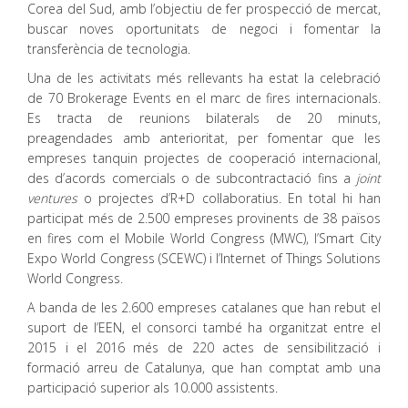
Corea del Sud, amb l’objectiu de fer prospecció de mercat,
buscar noves oportunitats de negoci i fomentar la
transferència de tecnologia.
Una de les activitats més rellevants ha estat la celebració
de 70 Brokerage Events en el marc de fires internacionals.
Es tracta de reunions bilaterals de 20 minuts,
preagendades amb anterioritat, per fomentar que les
empreses tanquin projectes de cooperació internacional,
des d’acords comercials o de subcontractació fins a
joint
ventures
o projectes d’R+D col·laboratius. En total hi han
participat més de 2.500 empreses provinents de 38 països
en fires com el Mobile World Congress (MWC), l’Smart City
Expo World Congress (SCEWC) i l’Internet of Things Solutions
World Congress.
A banda de les 2.600 empreses catalanes que han rebut el
suport de l’EEN, el consorci també ha organitzat entre el
2015 i el 2016 més de 220 actes de sensibilització i
formació arreu de Catalunya, que han comptat amb una
participació superior als 10.000 assistents.