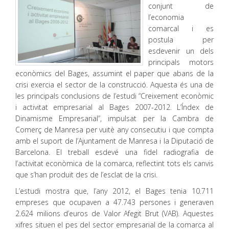
conjunt de
l’economia
comarcal i es
postula per
esdevenir un dels
principals motors
econòmics del Bages, assumint el paper que abans de la
crisi exercia el sector de la construcció. Aquesta és una de
les principals conclusions de l’estudi “Creixement econòmic
i activitat empresarial al Bages 2007-2012. L’Índex de
Dinamisme Empresarial”, impulsat per la Cambra de
Comerç de Manresa per vuitè any consecutiu i que compta
amb el suport de l’Ajuntament de Manresa i la Diputació de
Barcelona. El treball esdevé una fidel radiografia de
l’activitat econòmica de la comarca, reflectint tots els canvis
que s’han produït des de l’esclat de la crisi.
L’estudi mostra que, l’any 2012, el Bages tenia 10.711
empreses que ocupaven a 47.743 persones i generaven
2.624 milions d’euros de Valor Afegit Brut (VAB). Aquestes
xifres situen el pes del sector empresarial de la comarca al