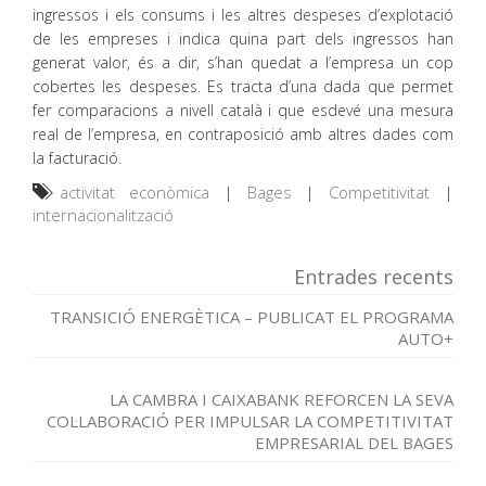
ingressos i els consums i les altres despeses d’explotació
de les empreses i indica quina part dels ingressos han
generat valor, és a dir, s’han quedat a l’empresa un cop
cobertes les despeses. Es tracta d’una dada que permet
fer comparacions a nivell català i que esdevé una mesura
real de l’empresa, en contraposició amb altres dades com
la facturació.
activitat econòmica
|
Bages
|
Competitivitat
|
internacionalització
Entrades recents
TRANSICIÓ ENERGÈTICA – PUBLICAT EL PROGRAMA
AUTO+
LA CAMBRA I CAIXABANK REFORCEN LA SEVA
COL·LABORACIÓ PER IMPULSAR LA COMPETITIVITAT
EMPRESARIAL DEL BAGES