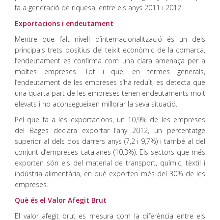
fa a generació de riquesa, entre els anys 2011 i 2012.
Exportacions i endeutament
Mentre que l’alt nivell d’internacionalització és un dels
principals trets positius del teixit econòmic de la comarca,
l’endeutament es confirma com una clara amenaça per a
moltes empreses. Tot i que, en termes generals,
l’endeutament de les empreses s’ha reduït, es detecta que
una quarta part de les empreses tenen endeutaments molt
elevats i no aconsegueixen millorar la seva situació.
Pel que fa a les exportacions, un 10,9% de les empreses
del Bages declara exportar l’any 2012, un percentatge
superior al dels dos darrers anys (7,2 i 9,7%) i també al del
conjunt d’empreses catalanes (10,3%). Els sectors que més
exporten són els del material de transport, químic, tèxtil i
indústria alimentària, en què exporten més del 30% de les
empreses.
Què és el Valor Afegit Brut
El valor afegit brut es mesura com la diferència entre els