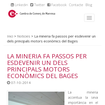
Linkedin
Twitter
Facebook
Contacte
Blog
Inici
>
Noticies
>
La mineria fa passos per esdevenir un
dels principals motors econòmics del Bages
LA MINERIA FA PASSOS PER
ESDEVENIR UN DELS
PRINCIPALS MOTORS
ECONÒMICS DEL BAGES
07-10-2014
La mineria
accentua la seva
importància en el