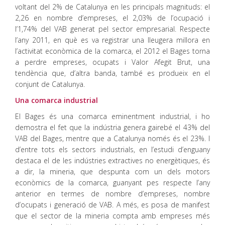
voltant del 2% de Catalunya en les principals magnituds: el
2,26 en nombre d’empreses, el 2,03% de l’ocupació i
l’1,74% del VAB generat pel sector empresarial. Respecte
l’any 2011, en què es va registrar una lleugera millora en
l’activitat econòmica de la comarca, el 2012 el Bages torna
a perdre empreses, ocupats i Valor Afegit Brut, una
tendència que, d’altra banda, també es produeix en el
conjunt de Catalunya.
Una comarca industrial
El Bages és una comarca eminentment industrial, i ho
demostra el fet que la indústria genera gairebé el 43% del
VAB del Bages, mentre que a Catalunya només és el 23%. I
d’entre tots els sectors industrials, en l’estudi d’enguany
destaca el de les indústries extractives no energètiques, és
a dir, la mineria, que despunta com un dels motors
econòmics de la comarca, guanyant pes respecte l’any
anterior en termes de nombre d’empreses, nombre
d’ocupats i generació de VAB. A més, es posa de manifest
que el sector de la mineria compta amb empreses més