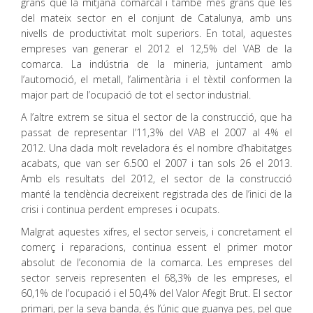
grans que la mitjana comarcal i també més grans que les
del mateix sector en el conjunt de Catalunya, amb uns
nivells de productivitat molt superiors. En total, aquestes
empreses van generar el 2012 el 12,5% del VAB de la
comarca. La indústria de la mineria, juntament amb
l’automoció, el metall, l’alimentària i el tèxtil conformen la
major part de l’ocupació de tot el sector industrial.
A l’altre extrem se situa el sector de la construcció, que ha
passat de representar l’11,3% del VAB el 2007 al 4% el
2012. Una dada molt reveladora és el nombre d’habitatges
acabats, que van ser 6.500 el 2007 i tan sols 26 el 2013.
Amb els resultats del 2012, el sector de la construcció
manté la tendència decreixent registrada des de l’inici de la
crisi i continua perdent empreses i ocupats.
Malgrat aquestes xifres, el sector serveis, i concretament el
comerç i reparacions, continua essent el primer motor
absolut de l’economia de la comarca. Les empreses del
sector serveis representen el 68,3% de les empreses, el
60,1% de l’ocupació i el 50,4% del Valor Afegit Brut. El sector
primari, per la seva banda, és l’únic que guanya pes, pel que