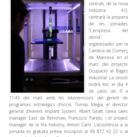
centrals de la nova
indústria 4.0,
centrarà la propera
de les jornades
“L’empresa del
demà”,
organitzades per la
Cambra de Comerç
de Manresa en el
marc del projecte
Ocupació al Bages
Industrial. La sessió
tindrà lloc el dia 4
de juliol, de 9 a
11.45 del matí, amb les intervencions del gerent de
programes estratègics d’Acció, Tomàs Megía, el director
general d’Avinent Implant System, Albert Giralt, l’area sales
manager East de Renishaw, Francisco Parejo, i el project
manager de la fira Industry, Antoni Camí. L’assistència a la
jornada és gratuïta prèvia inscripció al 93 872 42 22 o al