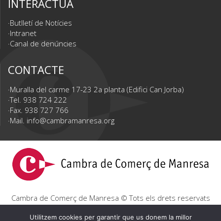
INTERACTUA
Butlletí de Notícies
Intranet
Canal de denúncies
CONTACTE
Muralla del carme 17-23 2a planta (Edifici Can Jorba)
Tel. 938 724 222
Fax. 938 727 766
Mail.
info@cambramanresa.org
Cambra de Comerç de Manresa © Tots els drets reservats
|
Avís Legal
|
Política de privacitat
|
Política de cookies
Utilitzem cookies per garantir que us donem la millor