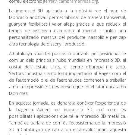
correu electrònic
jferrer@cambramanresa.org
.
La impressió 3D aplicada a la indústria rep el nom de
fabricació additiva i permet fabricar de manera transversal,
guanyant flexibilitat i valor afegit gràcies a que redueix el
temps de disseny i d’arribada al mercat i facilita una
personalització massiva del producte inassolible per cap
altra tecnologia de disseny i producció.
A Catalunya s’han fet passos importants per posicionar-se
com un dels principals hubs mundials en impressió 3D, al
costat dels Estats Units, el centre d’Europa i el Japó.
Sectors industrials amb forta implantació al Bages com el
de l’automoció o el de l’aeronàutica comencen a treballar
amb la impressió 3D i es preveu que en el futur encara ho
facin més.
En aquesta jornada, es donarà a conèixer l’experiència de
la bagenca Avinent en impressió 3D, així com les
possibilitats i aplicacions que té la impressió 3D metàl·lica.
També es parlarà de com és l’ecosistema de la impressió
3D a Catalunya i de cap a on està evolucionant aquesta