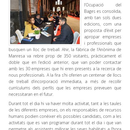
l’Ocupació del
Bages es consolida,
amb tan sols dues
edicions, com una
proposta d’èxit per
apropar empreses
i professionals que
busquen un lloc de treball. Ahir, la fàbrica de l’Anònima de
Manresa va rebre prop de 350 visitants, pràcticament el
doble que en l’edició anterior, que van poder contactar
amb les 30 empreses que hi eren presents a la recerca de
nous professionals. A la fira s’hi oferien un centenar de llocs
de treball d’incorporació immediata, a més de recollir
currículums dels perfils que les empreses preveuen que
necessitaran en el futur.
Durant tot el dia hi va haver molta activitat, tant a les taules
de les diferents empreses, on els responsables de recursos
humans podien conèixer els possibles candidats, com a les
activitats que es van programar durant tot el dia i que van
permetre als assistents millorar les seves habilitats a l’hora