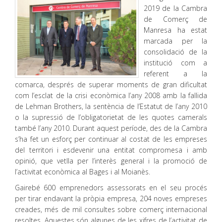
2019 de la Cambra
de Comerç de
Manresa ha estat
marcada per la
consolidació de la
institució com a
referent a la
comarca, després de superar moments de gran dificultat
com l’esclat de la crisi econòmica l’any 2008 amb la fallida
de Lehman Brothers, la sentència de l’Estatut de l’any 2010
o la supressió de l’obligatorietat de les quotes camerals
també l’any 2010. Durant aquest període, des de la Cambra
s’ha fet un esforç per continuar al costat de les empreses
del territori i esdevenir una entitat compromesa i amb
opinió, que vetlla per l’interès general i la promoció de
l’activitat econòmica al Bages i al Moianès.
Gairebé 600 emprenedors assessorats en el seu procés
per tirar endavant la pròpia empresa, 204 noves empreses
creades, més de mil consultes sobre comerç internacional
resoltes. Aquestes són algunes de les xifres de l’activitat de