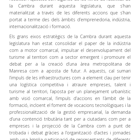
la Cambra durant aquesta legislatura, que s’han
materialitzat a través de les diferents accions que s’han
portat a terme des dels àmbits d’emprenedoria, indústria,
internacionalització i formació.
Els grans eixos estratègics de la Cambra durant aquesta
legislatura han estat consolidar el paper de la indústria
com a motor comarcal, impulsar el desenvolupament del
turisme al territori com a sector emergent i promoure el
debat per a la creació d’una àrea metropolitana de
Manresa com a aposta de futur. A aquests, cal sumari
l’impuls de les infraestructures com a element clau per tenir
una logística competitiva i atraure empreses, talent i
turisme al territori, l’aposta per un planejament urbanístic
amb visió comarcal, l’impuls d’accions en l’àmbit de la
formació, incloent el foment de vocacions tecnològiques i la
professionalització de la gestió empresarial, la demanda
d’una contenció tributària tant per a ciutadans com per a
empreses i la projecció de la Cambra com a punt de
trobada i debat gràcies a l’organització d’actes i jornades
amb una àmplia participació de representants de diferents