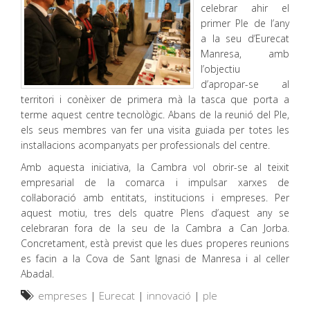
celebrar ahir el
primer Ple de l’any
a la seu d’Eurecat
Manresa, amb
l’objectiu
d’apropar-se al
territori i conèixer de primera mà la tasca que porta a
terme aquest centre tecnològic. Abans de la reunió del Ple,
els seus membres van fer una visita guiada per totes les
instal·lacions acompanyats per professionals del centre.
Amb aquesta iniciativa, la Cambra vol obrir-se al teixit
empresarial de la comarca i impulsar xarxes de
col·laboració amb entitats, institucions i empreses. Per
aquest motiu, tres dels quatre Plens d’aquest any se
celebraran fora de la seu de la Cambra a Can Jorba.
Concretament, està previst que les dues properes reunions
es facin a la Cova de Sant Ignasi de Manresa i al celler
Abadal.
empreses
|
Eurecat
|
innovació
|
ple