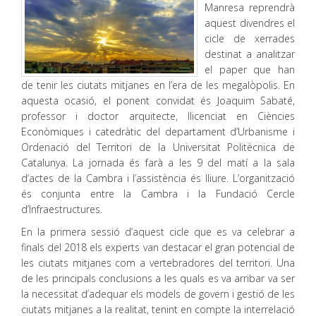
Manresa reprendrà
aquest divendres el
cicle de xerrades
destinat a analitzar
el paper que han
de tenir les ciutats mitjanes en l’era de les megalòpolis. En
aquesta ocasió, el ponent convidat és Joaquim Sabaté,
professor i doctor arquitecte, llicenciat en Ciències
Econòmiques i catedràtic del departament d’Urbanisme i
Ordenació del Territori de la Universitat Politècnica de
Catalunya. La jornada és farà a les 9 del matí a la sala
d’actes de la Cambra i l’assistència és lliure. L’organització
és conjunta entre la Cambra i la Fundació Cercle
d’Infraestructures.
En la primera sessió d’aquest cicle que es va celebrar a
finals del 2018 els experts van destacar el gran potencial de
les ciutats mitjanes com a vertebradores del territori. Una
de les principals conclusions a les quals es va arribar va ser
la necessitat d’adequar els models de govern i gestió de les
ciutats mitjanes a la realitat, tenint en compte la interrelació