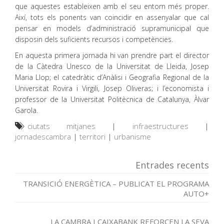
que aquestes estableixen amb el seu entorn més proper.
Així, tots els ponents van coincidir en assenyalar que cal
pensar en models d’administració supramunicipal que
disposin dels suficients recursos i competències.
En aquesta primera jornada hi van prendre part el director
de la Càtedra Unesco de la Universitat de Lleida, Josep
Maria Llop; el catedràtic d’Anàlisi i Geografia Regional de la
Universitat Rovira i Virgili, Josep Oliveras; i l’economista i
professor de la Universitat Politècnica de Catalunya, Àlvar
Garola.
ciutats mitjanes
|
infraestructures
|
jornadescambra
|
territori
|
urbanisme
Entrades recents
TRANSICIÓ ENERGÈTICA – PUBLICAT EL PROGRAMA
AUTO+
LA CAMBRA I CAIXABANK REFORCEN LA SEVA