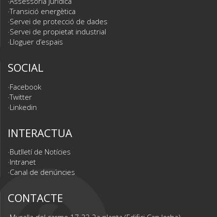
Assessoria jurídica
Transició energètica
Servei de protecció de dades
Servei de propietat industrial
Lloguer d’espais
SOCIAL
Facebook
Twitter
Linkedin
INTERACTUA
Butlletí de Notícies
Intranet
Canal de denúncies
CONTACTE
Muralla del carme 17-23 2a planta (Edifici Can Jorba)