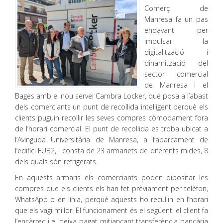
Comerç de
Manresa fa un pas
endavant per
impulsar la
digitalització i
dinamització del
sector comercial
de Manresa i el
Bages amb el nou servei Cambra Locker, que posa a l’abast
dels comerciants un punt de recollida intel·ligent perquè els
clients puguin recollir les seves compres còmodament fora
de l’horari comercial. El punt de recollida es troba ubicat a
l’Avinguda Universitària de Manresa, a l’aparcament de
l’edifici FUB2, i consta de 23 armariets de diferents mides, 8
dels quals són refrigerats.
En aquests armaris els comerciants poden dipositar les
compres que els clients els han fet prèviament per telèfon,
WhatsApp o en línia, perquè aquests ho recullin en l’horari
que els vagi millor. El funcionament és el següent: el client fa
l’encàrrec i el deixa pagat mitjançant transferència bancària