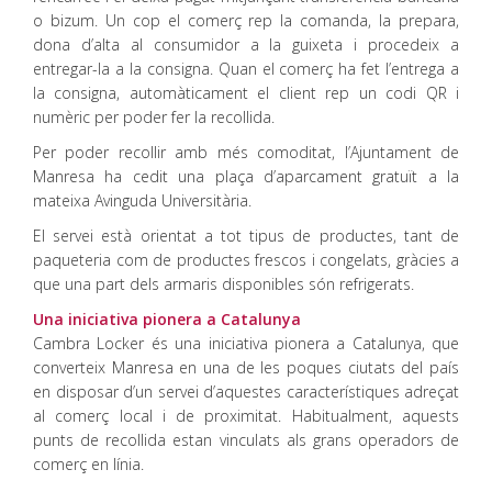
o bizum. Un cop el comerç rep la comanda, la prepara,
dona d’alta al consumidor a la guixeta i procedeix a
entregar-la a la consigna. Quan el comerç ha fet l’entrega a
la consigna, automàticament el client rep un codi QR i
numèric per poder fer la recollida.
Per poder recollir amb més comoditat, l’Ajuntament de
Manresa ha cedit una plaça d’aparcament gratuït a la
mateixa Avinguda Universitària.
El servei està orientat a tot tipus de productes, tant de
paqueteria com de productes frescos i congelats, gràcies a
que una part dels armaris disponibles són refrigerats.
Una iniciativa pionera a Catalunya
Cambra Locker és una iniciativa pionera a Catalunya, que
converteix Manresa en una de les poques ciutats del país
en disposar d’un servei d’aquestes característiques adreçat
al comerç local i de proximitat. Habitualment, aquests
punts de recollida estan vinculats als grans operadors de
comerç en línia.