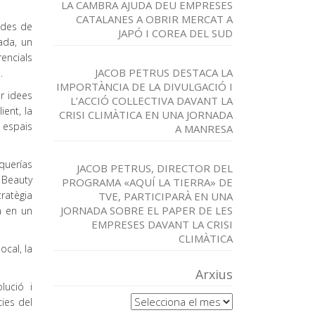
LA CAMBRA AJUDA DEU EMPRESES
CATALANES A OBRIR MERCAT A
 des de
JAPÓ I COREA DEL SUD
rada, un
encials
JACOB PETRUS DESTACA LA
.
IMPORTÀNCIA DE LA DIVULGACIÓ I
ar idees
L’ACCIÓ COL·LECTIVA DAVANT LA
ient, la
CRISI CLIMÀTICA EN UNA JORNADA
 espais
A MANRESA
querías
JACOB PETRUS, DIRECTOR DEL
o Beauty
PROGRAMA «AQUÍ LA TIERRA» DE
ratègia
TVE, PARTICIPARÀ EN UNA
JORNADA SOBRE EL PAPER DE LES
a en un
EMPRESES DAVANT LA CRISI
CLIMÀTICA
cal, la
Arxius
lució i
Arxius
cies del