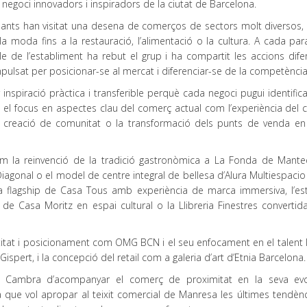
negoci innovadors i inspiradors de la ciutat de Barcelona.
ipants han visitat una desena de comerços de sectors molt diversos,
i la moda fins a la restauració, l’alimentació o la cultura. A cada pa
e de l’establiment ha rebut el grup i ha compartit les accions difer
pulsat per posicionar-se al mercat i diferenciar-se de la competència
ar inspiració pràctica i transferible perquè cada negoci pugui identific
t el focus en aspectes clau del comerç actual com l’experiència del cl
la creació de comunitat o la transformació dels punts de venda en
om la reinvenció de la tradició gastronòmica a La Fonda de Mante
 Diagonal o el model de centre integral de bellesa d’Alura Multiespaci
a flagship de Casa Tous amb experiència de marca immersiva, l’est
e Casa Moritz en espai cultural o la Llibreria Finestres convertid
itat i posicionament com OMG BCN i el seu enfocament en el talent lo
spert, i la concepció del retail com a galeria d’art d’Etnia Barcelona.
a Cambra d’acompanyar el comerç de proximitat en la seva evo
ora que vol apropar al teixit comercial de Manresa les últimes tendèn