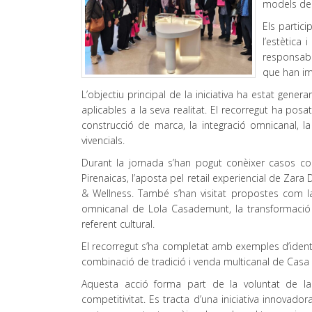
models de 
Els partic
l’estètica 
responsabl
que han im
L’objectiu principal de la iniciativa ha estat gener
aplicables a la seva realitat. El recorregut ha posa
construcció de marca, la integració omnicanal, 
vivencials.
Durant la jornada s’han pogut conèixer casos c
Pirenaicas, l’aposta pel retail experiencial de Zara
& Wellness. També s’han visitat propostes com l
omnicanal de Lola Casademunt, la transformació d
referent cultural.
El recorregut s’ha completat amb exemples d’ident
combinació de tradició i venda multicanal de Casa Gi
Aquesta acció forma part de la voluntat de l
competitivitat. Es tracta d’una iniciativa innovad