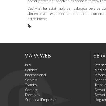
sector permetent conèixer-les sobre el terreny i 
L’activitat ha estat molt ben valorada pels partic
d’intercanviar experiències amb altres comercian
establiments.
MAPA WEB
SERV
Inici
Interna
Cambra
Mediac
Internacional
Inform
Serveis
Assesso
Tràmits
Transic
Comerç
Servei
Formació
Servei 
Suport a l’Empresa
Lloguer