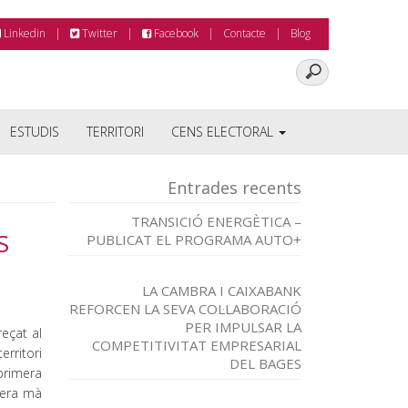
Linkedin
Twitter
Facebook
Contacte
Blog
ESTUDIS
TERRITORI
CENS ELECTORAL
Entrades recents
TRANSICIÓ ENERGÈTICA –
S
PUBLICAT EL PROGRAMA AUTO+
LA CAMBRA I CAIXABANK
REFORCEN LA SEVA COL·LABORACIÓ
PER IMPULSAR LA
eçat al
COMPETITIVITAT EMPRESARIAL
rritori
DEL BAGES
 primera
mera mà