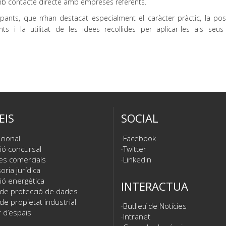
amb contacte directe amb empreses referents.
ipants, que n’han destacat especialment el caràcter pràctic, la poss
ts i la utilitat de les idees recollides per aplicar-les als seus
EIS
SOCIAL
cional
Facebook
ió concursal
Twitter
es comercials
Linkedin
ria jurídica
ió energètica
INTERACTUA
 de protecció de dades
de propietat industrial
Butlletí de Notícies
 d’espais
Intranet