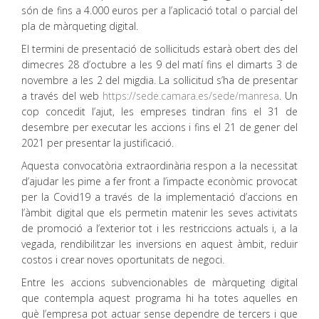
són de fins a 4.000 euros per a l’aplicació total o parcial del
pla de màrqueting digital.
El termini de presentació de sol·licituds estarà obert des del
dimecres 28 d’octubre a les 9 del matí fins el dimarts 3 de
novembre a les 2 del migdia. La sol·licitud s’ha de presentar
a través del web
https://sede.camara.es/sede/manresa
. Un
cop concedit l’ajut, les empreses tindran fins el 31 de
desembre per executar les accions i fins el 21 de gener del
2021 per presentar la justificació.
Aquesta convocatòria extraordinària respon a la necessitat
d’ajudar les pime a fer front a l’impacte econòmic provocat
per la Covid19 a través de la implementació d’accions en
l’àmbit digital que els permetin matenir les seves activitats
de promoció a l’exterior tot i les restriccions actuals i, a la
vegada, rendibilitzar les inversions en aquest àmbit, reduir
costos i crear noves oportunitats de negoci.
Entre les accions subvencionables de màrqueting digital
que contempla aquest programa hi ha totes aquelles en
què l’empresa pot actuar sense dependre de tercers i que