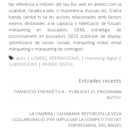
fan referència a millores del seu lloc web en àmbits com la
usabilitat, l’analítica web, o l’experiència d’usuari, etc. D’altra
banda, també hi ha les accions relacionades amb factors
externs destinades a la captació o fidelització de l’usuari:
màrqueting en buscadors (SEM), estratègia de
posicionament en buscadors (SEO), publicitat de display,
optimització de xarxes socials, màrqueting mòbil, email
màrqueting o màrqueting de continguts.
ajuts
|
cOMERÇ iNTERNACIONAL
|
marketing digital
|
SUBVENCIONS
|
XPANDE DIGITAL
Entrades recents
TRANSICIÓ ENERGÈTICA – PUBLICAT EL PROGRAMA
AUTO+
LA CAMBRA I CAIXABANK REFORCEN LA SEVA
COL·LABORACIÓ PER IMPULSAR LA COMPETITIVITAT
EMPRESARIAL DEL BAGES