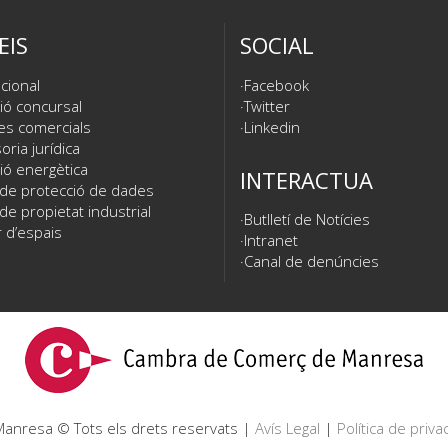
EIS
SOCIAL
cional
Facebook
ió concursal
Twitter
es comercials
Linkedin
ria jurídica
ió energètica
INTERACTUA
 de protecció de dades
de propietat industrial
Butlletí de Notícies
 d’espais
Intranet
Canal de denúncies
nresa © Tots els drets reservats |
Avís Legal
|
Política de privac