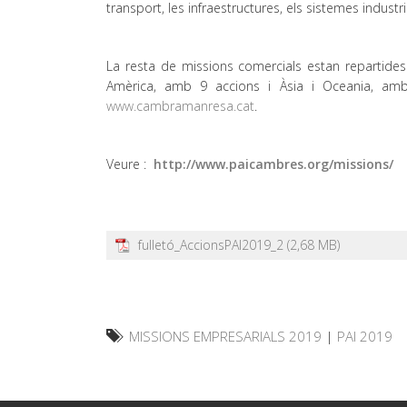
transport, les infraestructures, els sistemes industr
La resta de missions comercials estan repartides
Amèrica, amb 9 accions i Àsia i Oceania, amb
www.cambramanresa.cat
.
Veure :
http://www.paicambres.org/missions/
fulletó_AccionsPAI2019_2
MISSIONS EMPRESARIALS 2019
|
PAI 2019