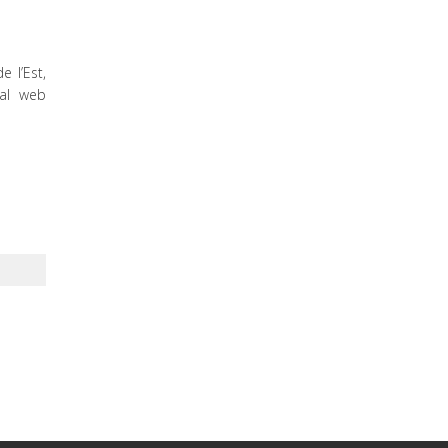
 l’Est,
 al web