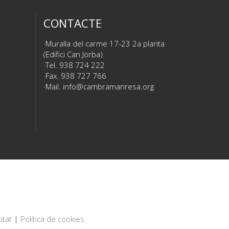
CONTACTE
Muralla del carme 17-23 2a planta
(Edifici Can Jorba)
Tel. 938 724 222
Fax. 938 727 766
Mail.
info@cambramanresa.org
itat
|
Política de cookies