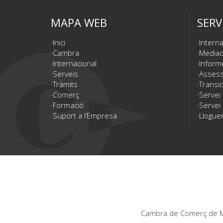
MAPA WEB
SERV
Inici
Interna
Cambra
Mediac
Internacional
Inform
Serveis
Assesso
Tràmits
Transic
Comerç
Servei
Formació
Servei 
Suport a l’Empresa
Lloguer
Cambra de Comerç de Ma