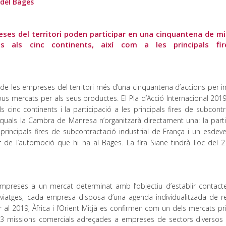
del Bages
ses del territori poden participar en una cinquantena de m
ls als cinc continents, així com a les principals fi
 les empreses del territori més d’una cinquantena d’accions per i
 nous mercats per als seus productes. El Pla d’Acció Internacional 201
cinc continents i la participació a les principals fires de subcontr
s quals la Cambra de Manresa n’organitzarà directament una: la parti
principals fires de subcontractació industrial de França i un esdev
r de l’automoció que hi ha al Bages. La fira Siane tindrà lloc del 2
empreses a un mercat determinat amb l’objectiu d’establir contac
s viatges, cada empresa disposa d’una agenda individualitzada de r
 al 2019, Àfrica i l’Orient Mitjà es confirmen com un dels mercats pri
23 missions comercials adreçades a empreses de sectors diversos