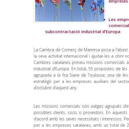
empreses 
Les empre
comercia
subcontractació industrial d’Europa
La Cambra de Comerç de Manresa posa a l’abast de
la seva activitat internacional i ajudar-les a obrir
Cambres catalanes preveu missions comercials als 
industrial d’Europa. En total, 55 propostes de le
agrupada a la fira Siane de Toulouse, una de les 
estratègic per a les empreses auxiliars del secto
d’octubre d’aquest any.
Les missions comercials són viatges agrupats d’
possibles clients, socis o proveïdors. En aquest
d’acord amb les seves necessitats i interessos. Per
per a les empreses catalanes, amb un total de 