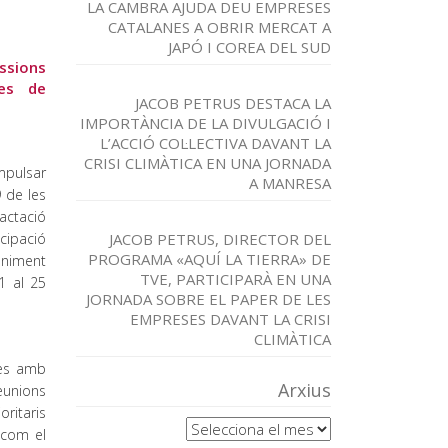
LA CAMBRA AJUDA DEU EMPRESES
CATALANES A OBRIR MERCAT A
JAPÓ I COREA DEL SUD
issions
res de
JACOB PETRUS DESTACA LA
IMPORTÀNCIA DE LA DIVULGACIÓ I
L’ACCIÓ COL·LECTIVA DAVANT LA
CRISI CLIMÀTICA EN UNA JORNADA
mpulsar
A MANRESA
9 de les
actació
cipació
JACOB PETRUS, DIRECTOR DEL
PROGRAMA «AQUÍ LA TIERRA» DE
eniment
TVE, PARTICIPARÀ EN UNA
1 al 25
JORNADA SOBRE EL PAPER DE LES
EMPRESES DAVANT LA CRISI
CLIMÀTICA
tes amb
Arxius
eunions
oritaris
Arxius
 com el