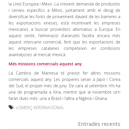
la Unió Europea i Mèxic. La creixent demanda de productes
i serveis específics a Mèxic, juntament amb el desig de
diversificar les fonts de proveïment davant de les barreres a
les exportacions xineses, està incentivant les empreses
mexicanes a buscar proveïdors alternatius a Europa. En
aquest sentit, l’eliminació d’aranzels facilita encara més
aquest intercanvi comercial, fent que les exportacions de
les empreses catalanes competeixin en condicions
avantatjoses al mercat mexicà.
Més missions comercials aquest any
La Cambra de Manresa té previst fer altres missions
comercials aquest any. Les properes seran a Japó i Corea
del Sud, el proper mes de juny. De cara al setembre n’hi ha
una de programada a Xina, mentre que al novembre se’n
faran dues més: una a Brasil i l’altra a Nigèria i Ghana.
cOMERÇ iNTERNACIONAL
Entrades recents