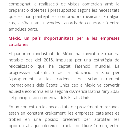
compaginat la realització de visites comercials amb la
preparació d’ofertes i pressupostos segons les necessitats
que els han plantejat els compradors mexicans. En algun
cas, ja s’han tancat vendes i acords de col·laboració entre
ambdues parts.
Mèxic, un país d’oportunitats per a les empreses
catalanes
El panorama industrial de Mèxic ha canviat de manera
notable des del 2015, impulsat per una estratègia de
relocalització que ha captat l’atenció mundial. La
progressiva substitució de la fabricació a Xina per
l’apropament a les cadenes de subministrament
internacionals dels Estats Units cap a Mèxic va convertir
aquesta economia en la segona d’Amèrica Llatina l’any 2023
i el principal soci comercial dels Estats Units.
En un context on les necessitats de proveïment mexicanes
estan en constant creixement, les empreses catalanes es
troben en una posició preferent per aprofitar les
oportunitats que ofereix el Tractat de Lliure Comerç entre