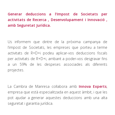
Generar deduccions a l’Impost de Societats per
activitats de Recerca , Desenvolupament i Innovació ,
amb Seguretat Jurídica.
Us informem que dintre de la pròxima campanya de
l’impost de Societats, les empreses que porteu a terme
activitats de R+D+i podeu aplicar-vos deduccions fiscals
per activitats de R+D+i, arribant a poder-vos desgravar fins
a un 59% de les despeses associades als diferents
projectes.
La Cambra de Manresa col·labora amb
Innova Experts
,
empresa que està especialitzada en aquest àmbit, i que les
pot ajudar a generar aquestes deduccions amb una alta
seguretat i garantia jurídica.