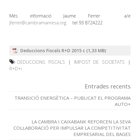
Més informació Jaume Ferrer a/e
jferrer@cambramanresa.org
tel 93 8724222
Deduccions Fiscals R+D 2015 c
DEDUCCIONS FISCALS
|
IMPOST DE SOCIETATS
|
R+D+i
Entrades recents
TRANSICIÓ ENERGÈTICA – PUBLICAT EL PROGRAMA
AUTO+
LA CAMBRA I CAIXABANK REFORCEN LA SEVA
COL·LABORACIÓ PER IMPULSAR LA COMPETITIVITAT
EMPRESARIAL DEL BAGES