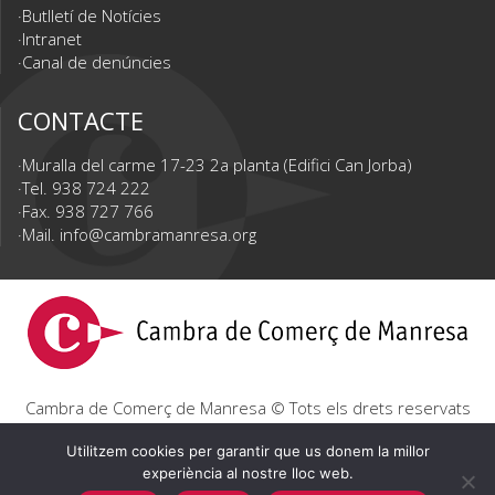
Butlletí de Notícies
Intranet
Canal de denúncies
CONTACTE
Muralla del carme 17-23 2a planta (Edifici Can Jorba)
Tel. 938 724 222
Fax. 938 727 766
Mail.
info@cambramanresa.org
Cambra de Comerç de Manresa © Tots els drets reservats
|
Avís Legal
|
Política de privacitat
|
Política de cookies
Utilitzem cookies per garantir que us donem la millor
experiència al nostre lloc web.