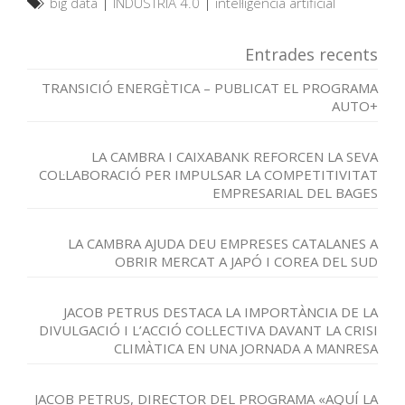
big data
|
INDUSTRIA 4.0
|
intel·ligència artificial
Entrades recents
TRANSICIÓ ENERGÈTICA – PUBLICAT EL PROGRAMA
AUTO+
LA CAMBRA I CAIXABANK REFORCEN LA SEVA
COL·LABORACIÓ PER IMPULSAR LA COMPETITIVITAT
EMPRESARIAL DEL BAGES
LA CAMBRA AJUDA DEU EMPRESES CATALANES A
OBRIR MERCAT A JAPÓ I COREA DEL SUD
JACOB PETRUS DESTACA LA IMPORTÀNCIA DE LA
DIVULGACIÓ I L’ACCIÓ COL·LECTIVA DAVANT LA CRISI
CLIMÀTICA EN UNA JORNADA A MANRESA
JACOB PETRUS, DIRECTOR DEL PROGRAMA «AQUÍ LA