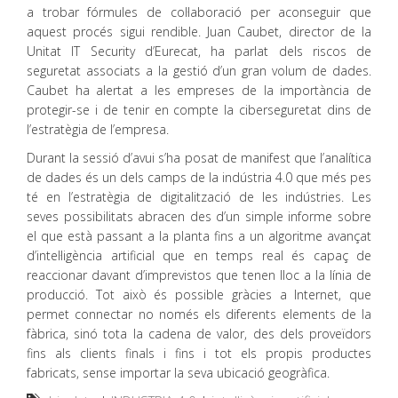
a trobar fórmules de col·laboració per aconseguir que
aquest procés sigui rendible. Juan Caubet, director de la
Unitat IT Security d’Eurecat, ha parlat dels riscos de
seguretat associats a la gestió d’un gran volum de dades.
Caubet ha alertat a les empreses de la importància de
protegir-se i de tenir en compte la ciberseguretat dins de
l’estratègia de l’empresa.
Durant la sessió d’avui s’ha posat de manifest que l’analítica
de dades és un dels camps de la indústria 4.0 que més pes
té en l’estratègia de digitalització de les indústries. Les
seves possibilitats abracen des d’un simple informe sobre
el que està passant a la planta fins a un algoritme avançat
d’intel·ligència artificial que en temps real és capaç de
reaccionar davant d’imprevistos que tenen lloc a la línia de
producció. Tot això és possible gràcies a Internet, que
permet connectar no només els diferents elements de la
fàbrica, sinó tota la cadena de valor, des dels proveïdors
fins als clients finals i fins i tot els propis productes
fabricats, sense importar la seva ubicació geogràfica.