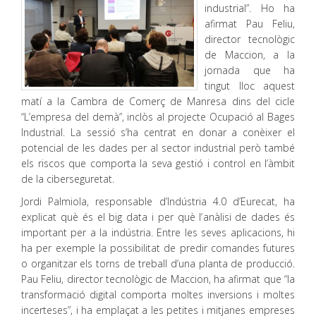
industrial”. Ho ha
afirmat Pau Feliu,
director tecnològic
de Maccion, a la
jornada que ha
tingut lloc aquest
matí a la Cambra de Comerç de Manresa dins del cicle
“L’empresa del demà”, inclòs al projecte Ocupació al Bages
Industrial. La sessió s’ha centrat en donar a conèixer el
potencial de les dades per al sector industrial però també
els riscos que comporta la seva gestió i control en l’àmbit
de la ciberseguretat.
Jordi Palmiola, responsable d’Indústria 4.0 d’Eurecat, ha
explicat què és el big data i per què l’anàlisi de dades és
important per a la indústria. Entre les seves aplicacions, hi
ha per exemple la possibilitat de predir comandes futures
o organitzar els torns de treball d’una planta de producció.
Pau Feliu, director tecnològic de Maccion, ha afirmat que “la
transformació digital comporta moltes inversions i moltes
incerteses”, i ha emplaçat a les petites i mitjanes empreses