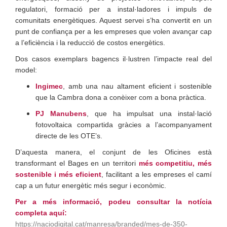
regulatori, formació per a instal·ladores i impuls de
comunitats energètiques. Aquest servei s’ha convertit en un
punt de confiança per a les empreses que volen avançar cap
a l’eficiència i la reducció de costos energètics.
Dos casos exemplars bagencs il·lustren l’impacte real del
model:
Ingimec
, amb una nau altament eficient i sostenible
que la Cambra dona a conèixer com a bona pràctica.
PJ Manubens
, que ha impulsat una instal·lació
fotovoltaica compartida gràcies a l’acompanyament
directe de les OTE’s.
D’aquesta manera, el conjunt de les Oficines està
transformant el Bages en un territori
més competitiu, més
sostenible i més eficient
, facilitant a les empreses el camí
cap a un futur energètic més segur i econòmic.
Per a més informació, podeu consultar la notícia
completa aquí:
https://naciodigital.cat/manresa/branded/mes-de-350-