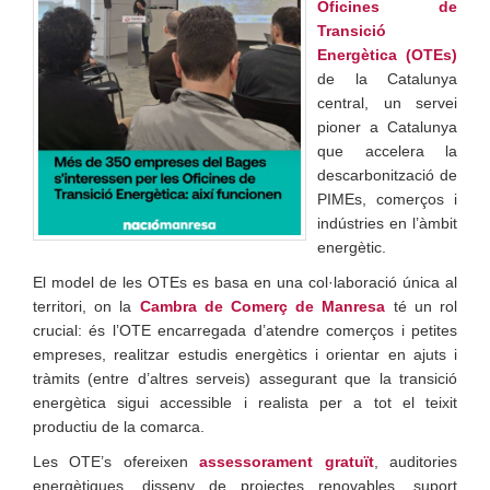
Oficines de
Transició
Energètica (OTEs)
de la Catalunya
central, un servei
pioner a Catalunya
que accelera la
descarbonització de
PIMEs, comerços i
indústries en l’àmbit
energètic.
El model de les OTEs es basa en una col·laboració única al
territori, on la
Cambra de Comerç de Manresa
té un rol
crucial: és l’OTE encarregada d’atendre comerços i petites
empreses, realitzar estudis energètics i orientar en ajuts i
tràmits (entre d’altres serveis) assegurant que la transició
energètica sigui accessible i realista per a tot el teixit
productiu de la comarca.
Les OTE’s ofereixen
assessorament gratuït
, auditories
energètiques, disseny de projectes renovables, suport