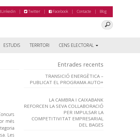
Linkedin
Twitter
Facebook
Contacte
Blog
ESTUDIS
TERRITORI
CENS ELECTORAL
Entrades recents
TRANSICIÓ ENERGÈTICA –
PUBLICAT EL PROGRAMA AUTO+
LA CAMBRA I CAIXABANK
REFORCEN LA SEVA COL·LABORACIÓ
PER IMPULSAR LA
Concurs
COMPETITIVITAT EMPRESARIAL
dor més
DEL BAGES
tegoria
sa. Les