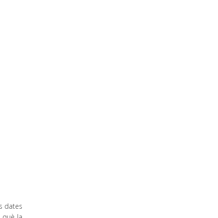
s dates
 què la