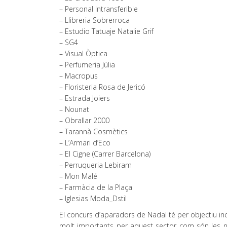
– Personal Intransferible
– Llibreria Sobrerroca
– Estudio Tatuaje Natalie Grif
– SG4
– Visual Òptica
– Perfumeria Júlia
– Macropus
– Floristeria Rosa de Jericó
– Estrada Joiers
– Nounat
– Obrallar 2000
– Tarannà Cosmètics
– L’Armari d’Eco
– El Cigne (Carrer Barcelona)
– Perruqueria Lebiram
– Mon Malé
– Farmàcia de la Plaça
– Iglesias Moda_Dstil
El concurs d’aparadors de Nadal té per objectiu in
molt importants per aquest sector com són les na