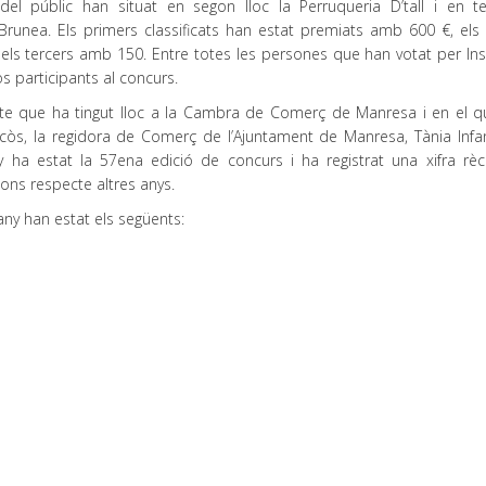
del públic han situat en segon lloc la Perruqueria D’tall i en te
a Brunea. Els primers classificats han estat premiats amb 600 €, els
els tercers amb 150. Entre totes les persones que han votat per In
s participants al concurs.
cte que ha tingut lloc a la Cambra de Comerç de Manresa i en el q
acòs, la regidora de Comerç de l’Ajuntament de Manresa, Tània Infant
y ha estat la 57ena edició de concurs i ha registrat una xifra rè
ons respecte altres anys.
any han estat els següents: