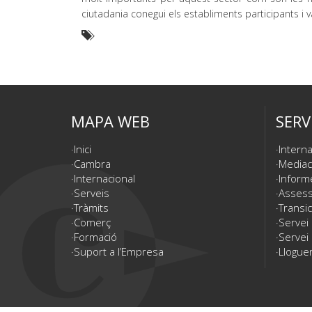
ciutadania conegui els establiments participants i v
MAPA WEB
SERV
Inici
Interna
Cambra
Mediac
Internacional
Inform
Serveis
Assesso
Tràmits
Transic
Comerç
Servei
Formació
Servei 
Suport a l’Empresa
Lloguer