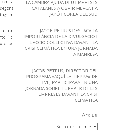
rcer la
LA CAMBRA AJUDA DEU EMPRESES
CATALANES A OBRIR MERCAT A
 segons
JAPÓ I COREA DEL SUD
stagram
JACOB PETRUS DESTACA LA
ual han
IMPORTÀNCIA DE LA DIVULGACIÓ I
e, i el
L’ACCIÓ COL·LECTIVA DAVANT LA
cord de
CRISI CLIMÀTICA EN UNA JORNADA
A MANRESA
JACOB PETRUS, DIRECTOR DEL
PROGRAMA «AQUÍ LA TIERRA» DE
TVE, PARTICIPARÀ EN UNA
JORNADA SOBRE EL PAPER DE LES
EMPRESES DAVANT LA CRISI
CLIMÀTICA
Arxius
Arxius