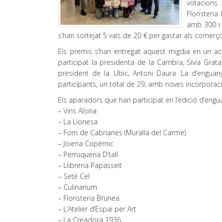
votacions 
Floristeri
amb 300 i 
s’han sortejat 5 vals de 20 € per gastar als comerço
Els premis s’han entregat aquest migdia en un a
participat la presidenta de la Cambra, Sívia Grat
president de la Ubic, Antoni Daura. La d’enguan
participants, un total de 29, amb noves incorporaci
Els aparadors que han participat en l’edició d’engu
– Vins Alsina
– La Lionesa
– Forn de Cabrianes (Muralla del Carme)
– Joieria Copèrnic
– Perruqueria D’tall
– Llibreria Papasseit
– Setè Cel
– Culinarium
– Floristeria Brunea
– L’Atelier d’Espai per Art
– La Creadora 1936