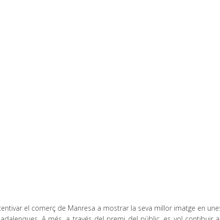
centivar el comerç de Manresa a mostrar la seva millor imatge en une
dalenques. A més, a través del premi del públic, es vol contibuir a