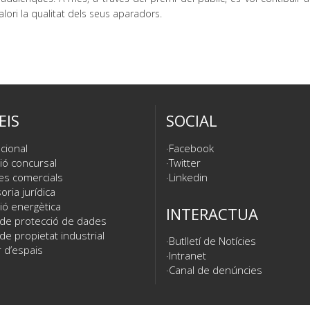
alori la qualitat dels seus aparadors.
EIS
SOCIAL
cional
Facebook
ió concursal
Twitter
es comercials
Linkedin
ria jurídica
ió energètica
INTERACTUA
 de protecció de dades
de propietat industrial
Butlletí de Notícies
 d’espais
Intranet
Canal de denúncies