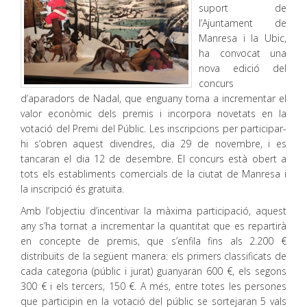
suport de
l’Ajuntament de
Manresa i la Ubic,
ha convocat una
nova edició del
concurs
d’aparadors de Nadal, que enguany torna a incrementar el
valor econòmic dels premis i incorpora novetats en la
votació del Premi del Públic. Les inscripcions per participar-
hi s’obren aquest divendres, dia 29 de novembre, i es
tancaran el dia 12 de desembre. El concurs està obert a
tots els establiments comercials de la ciutat de Manresa i
la inscripció és gratuïta.
Amb l’objectiu d’incentivar la màxima participació, aquest
any s’ha tornat a incrementar la quantitat que es repartirà
en concepte de premis, que s’enfila fins als 2.200 €
distribuïts de la següent manera: els primers classificats de
cada categoria (públic i jurat) guanyaran 600 €, els segons
300 € i els tercers, 150 €. A més, entre totes les persones
que participin en la votació del públic se sortejaran 5 vals