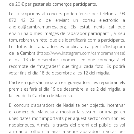
de 20 € per gastar als comerços participants.
Les inscripcions al concurs poden fer-se per telèfon al 93
872 42 22 o bé enviant un correu electrònic a
andrea@cambramanresa.org. Els establiments cal que
enviïn una o més imatges de l’aparador participant i, al seu
torn, rebran un rètol que els identificarà com a participants.
Les fotos dels aparadors es publicaran al perfil d’Instagram
de la Cambra (
https://www.instagram.com/cambramanresa
)
el dia 13 de desembre, moment en què començarà el
recompte de “m’agrades” que tingui cada foto. Es podrà
votar fins el dia 18 de desembre a les 12 del migdia.
L’acte en què s’anunciaran els guanyadors i es repartiran els
premis es farà el dia 19 de desembre, a les 2 del migdia, a
la seu de la Cambra de Manresa.
El concurs d’aparadors de Nadal té per objectiu incentivar
el comerç de Manresa a mostrar la seva millor imatge en
unes dates molt importants per aquest sector com són les
nadalenques. A més, a través del premi del públic, es vol
animar a tothom a anar a veure aparadors i votar per