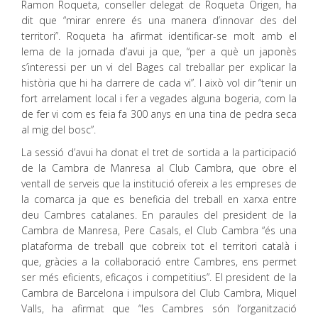
Ramon Roqueta, conseller delegat de Roqueta Origen, ha
dit que “mirar enrere és una manera d’innovar des del
territori”. Roqueta ha afirmat identificar-se molt amb el
lema de la jornada d’avui ja que, “per a què un japonès
s’interessi per un vi del Bages cal treballar per explicar la
història que hi ha darrere de cada vi”. I això vol dir “tenir un
fort arrelament local i fer a vegades alguna bogeria, com la
de fer vi com es feia fa 300 anys en una tina de pedra seca
al mig del bosc”.
La sessió d’avui ha donat el tret de sortida a la participació
de la Cambra de Manresa al Club Cambra, que obre el
ventall de serveis que la institució ofereix a les empreses de
la comarca ja que es beneficia del treball en xarxa entre
deu Cambres catalanes. En paraules del president de la
Cambra de Manresa, Pere Casals, el Club Cambra “és una
plataforma de treball que cobreix tot el territori català i
que, gràcies a la col·laboració entre Cambres, ens permet
ser més eficients, eficaços i competitius”. El president de la
Cambra de Barcelona i impulsora del Club Cambra, Miquel
Valls, ha afirmat que “les Cambres són l’organització