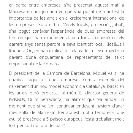
en xarxa entre empreses, s’ha presentat aquest matí a
Manresa en una jornada en què s’ha posat de manifest la
importància de les arrels en el creixement internacional de
les empreses. Sota el títol “Arrels locals, projecció global”,
s’ha pogut conèixer l’experiència de dues empreses del
territori que han experimentat una forta expansió en els
darrers anys sense perdre la seva identitat local. Kids&Us i
Roqueta Origen han explicat les claus de la seva trajectòria
davant d’una cinquantena de representants del teixit
empresarial de la comarca.
El president de la Cambra de Barcelona, Miquel Valls, ha
qualificat aquestes dues empreses com a exemple del
naixement d’un nou model econòmic a Catalunya, basat en
les arrels però projectat al món. El director general de
Kids&Us, Quim Serracanta, ha afirmat que “va arribar un
moment que si volíem continuar endavant havíem d’anar
més enllà de Manresa”. Per aquest motiu l’empresa, que
avui té presència a 5 països europeus, “està treballant molt
fort per sortir a fora del país”.