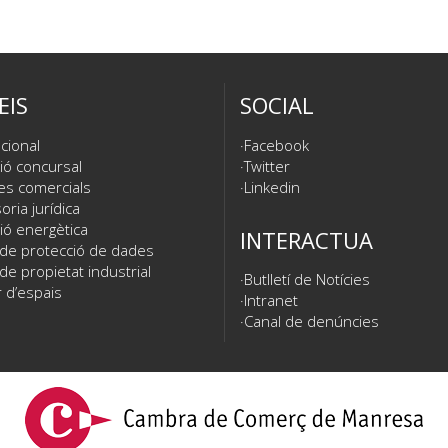
EIS
SOCIAL
cional
Facebook
ió concursal
Twitter
es comercials
Linkedin
ria jurídica
ió energètica
INTERACTUA
 de protecció de dades
de propietat industrial
Butlletí de Notícies
 d’espais
Intranet
Canal de denúncies