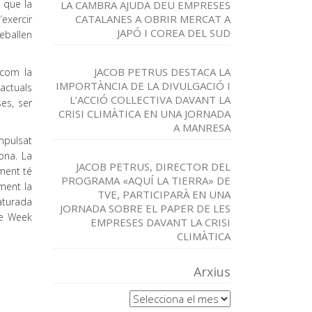
t que la
LA CAMBRA AJUDA DEU EMPRESES
CATALANES A OBRIR MERCAT A
exercir
JAPÓ I COREA DEL SUD
reballen
JACOB PETRUS DESTACA LA
 com la
IMPORTÀNCIA DE LA DIVULGACIÓ I
 actuals
L’ACCIÓ COL·LECTIVA DAVANT LA
es, ser
CRISI CLIMÀTICA EN UNA JORNADA
A MANRESA
mpulsat
ona. La
JACOB PETRUS, DIRECTOR DEL
iment té
PROGRAMA «AQUÍ LA TIERRA» DE
ment la
TVE, PARTICIPARÀ EN UNA
aturada
JORNADA SOBRE EL PAPER DE LES
le Week
EMPRESES DAVANT LA CRISI
CLIMÀTICA
Arxius
Arxius