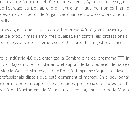
ón la clau de l’economia 4.0”. En aquest sentit, Aymerich ha assegura
de lideratge es pot aprendre i entrenar, i que no només l’han d’
 estan a dalt de tot de l’organització sinó els professionals que hi t
ivells.
a assegurat que el salt cap a l’empresa 4.0 té grans avantatges
litat de produïr més i amb més qualitat. Per contra, els professionals
 necessitats de les empreses 4.0 i aprendre a gestionar incertes
e la indústria 4.0 que organitza la Cambra dins del programa TTT, i
al del Bages i que compta amb el suport de la Diputació de Barcel
la Mobile Week a Manresa, ja que l’edició d’enguany d’aquest esdeven
 professionals digitals que està demanant el mercat. En el seu parla
elebrat poder recuperar les jornades presencials després de l’
oració de l’Ajuntament de Manresa tant en l’organització de la Mobi