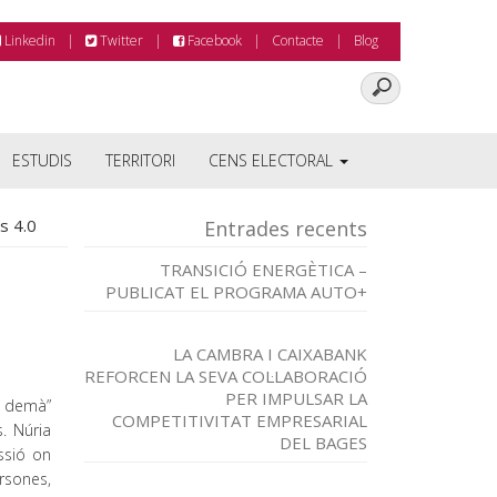
Linkedin
Twitter
Facebook
Contacte
Blog
ESTUDIS
TERRITORI
CENS ELECTORAL
s 4.0
Entrades recents
TRANSICIÓ ENERGÈTICA –
PUBLICAT EL PROGRAMA AUTO+
LA CAMBRA I CAIXABANK
REFORCEN LA SEVA COL·LABORACIÓ
PER IMPULSAR LA
l demà”
COMPETITIVITAT EMPRESARIAL
. Núria
DEL BAGES
ssió on
ersones,