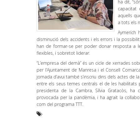
ha dit, “s
capacitat 
aquells que
a tots els n
Aymerich h
disminució dels accidents i els errors i la possibi
han de formar-se per poder donar resposta a les
flexibles, i sobretot liderar.
“L’empresa del demà” és un cicle de xerrades sobr
per l’Ajuntament de Manresa i el Consell Comarc
jornada d’avui també s’inscriu dins dels actes de 
entre els seus temes centrals el de les habilitats
presidenta de la Cambra, Sílvia Gratacòs, ha c
provocada per la pandèmia, i ha agraït la col·lab
com del programa TTT.