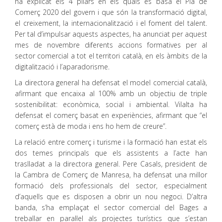
ha explicat els 4 pilars en els quals es basa el Pla de
Comerç 2020 del govern i que són la transformació digital,
el creixement, la internacionalització i el foment del talent.
Per tal d’impulsar aquests aspectes, ha anunciat per aquest
mes de novembre diferents accions formatives per al
sector comercial a tot el territori català, en els àmbits de la
digitalització i l’aparadorisme.
La directora general ha defensat el model comercial català,
afirmant que encaixa al 100% amb un objectiu de triple
sostenibilitat: econòmica, social i ambiental. Vilalta ha
defensat el comerç basat en experiències, afirmant que “el
comerç està de moda i ens ho hem de creure”.
La relació entre comerç i turisme i la formació han estat els
dos temes principals que els assistents a l’acte han
traslladat a la directora general. Pere Casals, president de
la Cambra de Comerç de Manresa, ha defensat una millor
formació dels professionals del sector, especialment
d’aquells que es disposen a obrir un nou negoci. D’altra
banda, s’ha emplaçat el sector comercial del Bages a
treballar en paral·lel als projectes turístics que s’estan