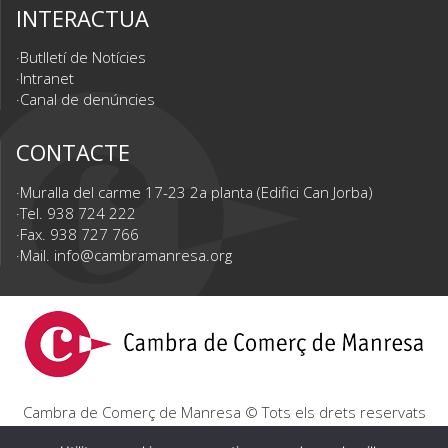
INTERACTUA
Butlletí de Notícies
Intranet
Canal de denúncies
CONTACTE
Muralla del carme 17-23 2a planta (Edifici Can Jorba)
Tel. 938 724 222
Fax. 938 727 766
Mail.
info@cambramanresa.org
Cambra de Comerç de Manresa © Tots els drets reservats
|
Avís Legal
|
Política de privacitat
|
Política de cookies