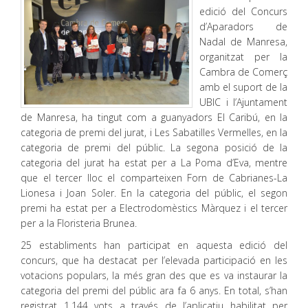
edició del Concurs
d’Aparadors de
Nadal de Manresa,
organitzat per la
Cambra de Comerç
amb el suport de la
UBIC i l’Ajuntament
de Manresa, ha tingut com a guanyadors El Caribú, en la
categoria de premi del jurat, i Les Sabatilles Vermelles, en la
categoria de premi del públic. La segona posició de la
categoria del jurat ha estat per a La Poma d’Eva, mentre
que el tercer lloc el comparteixen Forn de Cabrianes-La
Lionesa i Joan Soler. En la categoria del públic, el segon
premi ha estat per a Electrodomèstics Màrquez i el tercer
per a la Floristeria Brunea.
25 establiments han participat en aquesta edició del
concurs, que ha destacat per l’elevada participació en les
votacions populars, la més gran des que es va instaurar la
categoria del premi del públic ara fa 6 anys. En total, s’han
registrat 1.144 vots a través de l’aplicatiu habilitat per