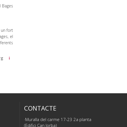
l Bages
 un fort
ges, el
ferents
rg
i
CONTACTE
Muralla del carme 17-23 2a planta
(Edifici Can Jorba)