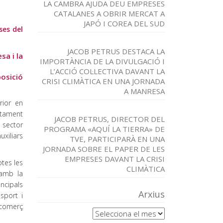
LA CAMBRA AJUDA DEU EMPRESES
CATALANES A OBRIR MERCAT A
JAPÓ I COREA DEL SUD
ses del
JACOB PETRUS DESTACA LA
sa i la
IMPORTÀNCIA DE LA DIVULGACIÓ I
L’ACCIÓ COL·LECTIVA DAVANT LA
posició
CRISI CLIMÀTICA EN UNA JORNADA
A MANRESA
rior en
ntament
JACOB PETRUS, DIRECTOR DEL
l sector
PROGRAMA «AQUÍ LA TIERRA» DE
uxiliars
TVE, PARTICIPARÀ EN UNA
JORNADA SOBRE EL PAPER DE LES
EMPRESES DAVANT LA CRISI
tes les
CLIMÀTICA
 amb la
incipals
Arxius
sport i
 comerç
Arxius