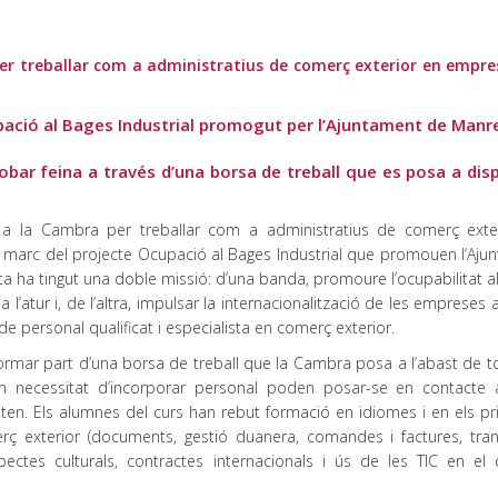
 treballar com a administratius de comerç exterior en empre
pació al Bages Industrial promogut per l’Ajuntament de Manre
obar feina a través d’una borsa de treball que es posa a dis
a la Cambra per treballar com a administratius de comerç exte
el marc del projecte Ocupació al Bages Industrial que promouen l’Aju
a ha tingut una doble missió: d’una banda, promoure l’ocupabilitat a
’atur i, de l’altra, impulsar la internacionalització de les empreses a
 personal qualificat i especialista en comerç exterior.
ormar part d’una borsa de treball que la Cambra posa a l’abast de to
in necessitat d’incorporar personal poden posar-se en contacte
iten. Els alumnes del curs han rebut formació en idiomes i en els pr
rç exterior (documents, gestió duanera, comandes i factures, tran
pectes culturals, contractes internacionals i ús de les TIC en el