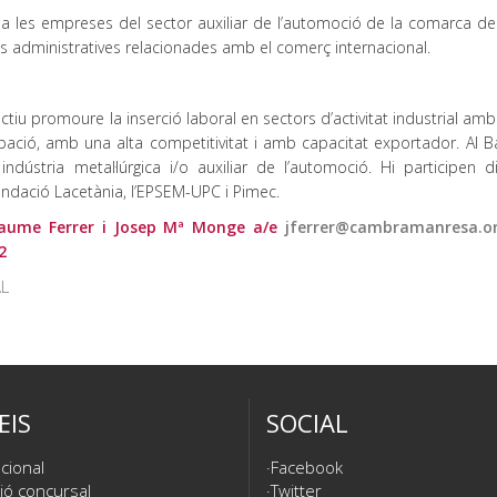
a les empreses del sector auxiliar de l’automoció de la comarca de
s administratives relacionades amb el comerç internacional.
ctiu promoure la inserció laboral en sectors d’activitat industrial amb
ació, amb una alta competitivitat i amb capacitat exportador. Al Ba
ndústria metal·lúrgica i/o auxiliar de l’automoció. Hi participen di
undació Lacetània, l’EPSEM-UPC i Pimec.
 Jaume Ferrer i Josep Mª Monge a/e
jferrer@cambramanresa.o
2
L
EIS
SOCIAL
cional
Facebook
ió concursal
Twitter