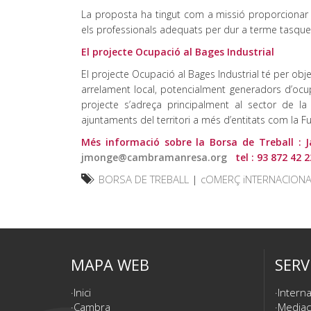
La proposta ha tingut com a missió proporcionar 
els professionals adequats per dur a terme tasque
El projecte Ocupació al Bages Industrial
El projecte Ocupació al Bages Industrial té per obje
arrelament local, potencialment generadors d’ocup
projecte s’adreça principalment al sector de la i
ajuntaments del territori a més d’entitats com la F
Més informació sobre la Borsa de Treball :
jmonge@cambramanresa.org
tel : 93 872 42 2
BORSA DE TREBALL
|
cOMERÇ iNTERNACIONA
MAPA WEB
SERV
Inici
Interna
Cambra
Mediac