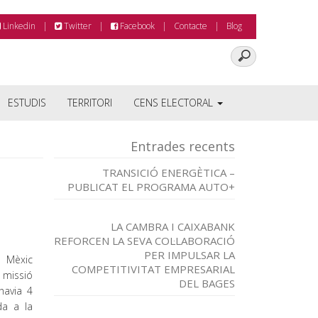
Linkedin
Twitter
Facebook
Contacte
Blog
ESTUDIS
TERRITORI
CENS ELECTORAL
Entrades recents
TRANSICIÓ ENERGÈTICA –
PUBLICAT EL PROGRAMA AUTO+
LA CAMBRA I CAIXABANK
REFORCEN LA SEVA COL·LABORACIÓ
PER IMPULSAR LA
 Mèxic
COMPETITIVITAT EMPRESARIAL
 missió
DEL BAGES
havia 4
da a la