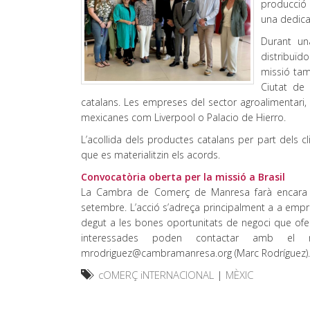
producció 
una dedica
Durant un
distribuïd
missió tam
Ciutat de 
catalans. Les empreses del sector agroalimentar
mexicanes com Liverpool o Palacio de Hierro.
L’acollida dels productes catalans per part dels c
que es materialitzin els acords.
Convocatòria oberta per la missió a Brasil
La Cambra de Comerç de Manresa farà encara un
setembre. L’acció s’adreça principalment a a empre
degut a les bones oportunitats de negoci que ofe
interessades poden contactar amb el re
mrodriguez@cambramanresa.org (Marc Rodríguez). La
cOMERÇ iNTERNACIONAL
|
MÈXIC