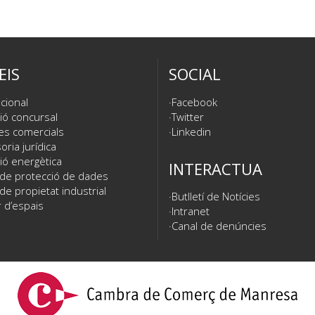
EIS
SOCIAL
cional
Facebook
ió concursal
Twitter
es comercials
Linkedin
ria jurídica
ió energètica
INTERACTUA
 de protecció de dades
de propietat industrial
Butlletí de Notícies
 d’espais
Intranet
Canal de denúncies