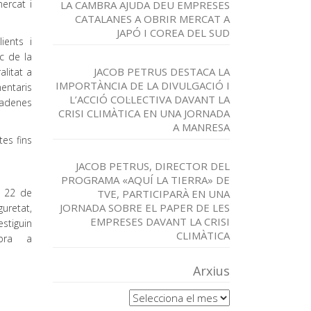
ercat i
LA CAMBRA AJUDA DEU EMPRESES
CATALANES A OBRIR MERCAT A
JAPÓ I COREA DEL SUD
ients i
c de la
JACOB PETRUS DESTACA LA
alitat a
IMPORTÀNCIA DE LA DIVULGACIÓ I
entaris
L’ACCIÓ COL·LECTIVA DAVANT LA
cadenes
CRISI CLIMÀTICA EN UNA JORNADA
A MANRESA
tes fins
JACOB PETRUS, DIRECTOR DEL
PROGRAMA «AQUÍ LA TIERRA» DE
l 22 de
TVE, PARTICIPARÀ EN UNA
JORNADA SOBRE EL PAPER DE LES
guretat,
EMPRESES DAVANT LA CRISI
stiguin
CLIMÀTICA
mbra a
Arxius
Arxius