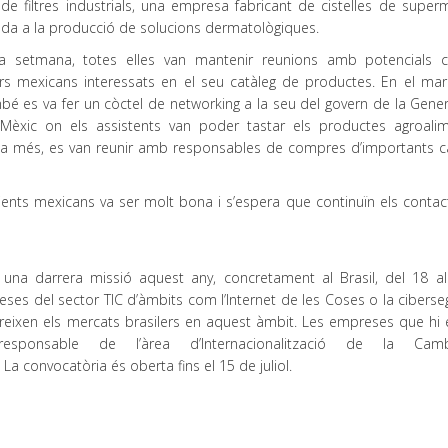
de filtres industrials, una empresa fabricant de cistelles de superm
da a la producció de solucions dermatològiques.
a setmana, totes elles van mantenir reunions amb potencials cl
ors mexicans interessats en el seu catàleg de productes. En el mar
bé es va fer un còctel de networking a la seu del govern de la Gener
Mèxic on els assistents van poder tastar els productes agroalim
i, a més, es van reunir amb responsables de compres d’importants 
lients mexicans va ser molt bona i s’espera que continuïn els contac
a darrera missió aquest any, concretament al Brasil, del 18 a
ses del sector TIC d’àmbits com l’Internet de les Coses o la ciberse
reixen els mercats brasilers en aquest àmbit. Les empreses que hi e
sponsable de l’àrea d’Internacionalització de la Ca
 convocatòria és oberta fins el 15 de juliol.