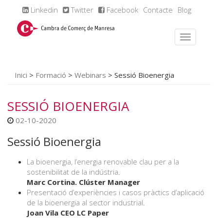
Linkedin
Twitter
Facebook
Contacte
Blog
Inici
>
Formació
>
Webinars
>
Sessió Bioenergia
SESSIÓ BIOENERGIA
02-10-2020
Sessió Bioenergia
La bioenergia, l’energia renovable clau per a la
sostenibilitat de la indústria
.
Marc Cortina. Clúster Manager
Presentació d’experiències i casos pràctics d’aplicació
de la bioenergia al sector industrial
.
Joan Vila CEO LC Paper