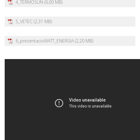
4_TERMOSUN
5_VETEC
6_presentacioWATT_ENERGIA