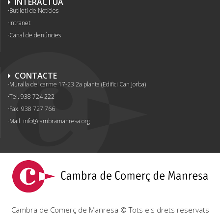
INTERACTUA
Butlletí de Notícies
Intranet
Canal de denúncies
CONTACTE
Muralla del carme 17-23 2a planta (Edifici Can Jorba)
Tel. 938 724 222
Fax. 938 727 766
Mail.
info@cambramanresa.org
Cambra de Comerç de Manresa © Tots els drets reservats