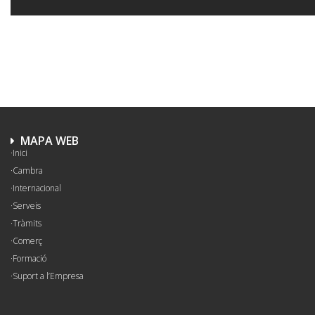
MAPA WEB
Inici
Cambra
Internacional
Serveis
Tràmits
Comerç
Formació
Suport a l’Empresa