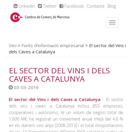
Linkedin
Twitter
Facebook
Contacte
Blog
Inici
>
Fonts d'informació empresarial
>
El sector del Vins i
dels Caves a Catalunya
EL SECTOR DEL VINS I DELS
CAVES A CATALUNYA
03-03-2016
El sector del Vins i dels Caves a Catalunya
El sector
dels vins i caves a Catalunya inclou 853 empreses,
cooperatives i autònoms, té un volum de negoci total de
1.600 M€, ha registrat un creixement anual mitjà del 4,6 %
en els darrers cinc anys (2008-2013) i el total d’exportacions
de les 11 Denominacions d’Origen (DO) catalanes suma un