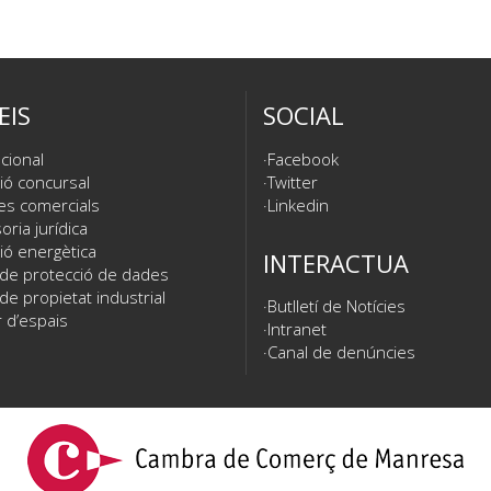
EIS
SOCIAL
cional
Facebook
ió concursal
Twitter
es comercials
Linkedin
ria jurídica
ió energètica
INTERACTUA
 de protecció de dades
de propietat industrial
Butlletí de Notícies
 d’espais
Intranet
Canal de denúncies