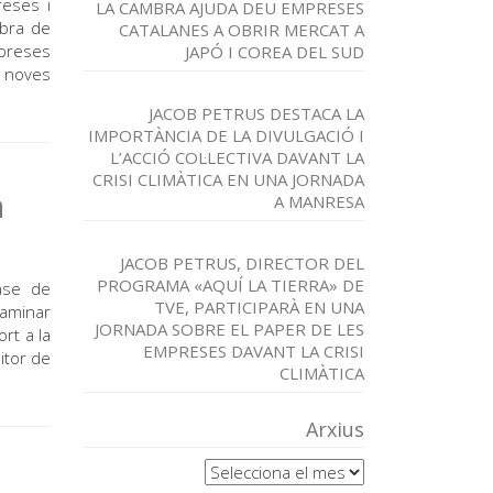
reses i
LA CAMBRA AJUDA DEU EMPRESES
mbra de
CATALANES A OBRIR MERCAT A
mpreses
JAPÓ I COREA DEL SUD
s noves
JACOB PETRUS DESTACA LA
IMPORTÀNCIA DE LA DIVULGACIÓ I
L’ACCIÓ COL·LECTIVA DAVANT LA
CRISI CLIMÀTICA EN UNA JORNADA
a
A MANRESA
JACOB PETRUS, DIRECTOR DEL
PROGRAMA «AQUÍ LA TIERRA» DE
base de
TVE, PARTICIPARÀ EN UNA
xaminar
JORNADA SOBRE EL PAPER DE LES
ort a la
EMPRESES DAVANT LA CRISI
itor de
CLIMÀTICA
Arxius
Arxius