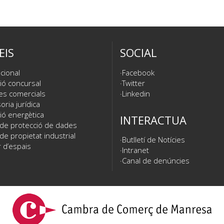
EIS
SOCIAL
cional
Facebook
ió concursal
Twitter
es comercials
Linkedin
ria jurídica
ió energètica
INTERACTUA
 de protecció de dades
de propietat industrial
Butlletí de Notícies
 d’espais
Intranet
Canal de denúncies