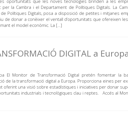
les oportunitats que les noves tecnologies brinden a les emp
t per la Cambra i el Departament de Polítiques Digitals. La Ca
de Polítiques Digitals, posa a disposició de petites i mitjanes e
tiu de donar a conèixer el ventall d’oportunitats que ofereixen le
rmant el model econòmic. La […]
ANSFORMACIÓ DIGITAL a Europ
opa El Monitor de Transformació Digital pretén fomentar la 
lució de la transformació digital a Europa. Proporciona eines per e
ot oferint una visió sobre estadístiques i iniciatives per donar sup
portunitats industrials i tecnològiques clau i reptes. Accés al Mon