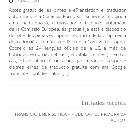
23-04-2020
Accés gratuït de les pimes a eTranslation, el traductor
automàtic de la Comissió Europea Si necessiteu ajuda
amb una traducció, eTranslation, el traductor automàtic
de la Comissió Europea, és gratuït i ja està a disposició
de totes les pimes europees. Es tracta de la pròpia eina
de traducció automàtica en línia de la Comissió Europea.
Cobreix les 24 llengües oficials de la UE, a més de
l’islandès, el noruec i el rus. ( el català no hi és ). En tot
cas, eTranslation té un avantatge important respecte
d’altres eines de traducció gratuïta com ara Google
Translate: confidencialitat […]
Entrades recents
TRANSICIÓ ENERGÈTICA – PUBLICAT EL PROGRAMA
AUTO+