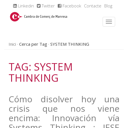
Linkedin
Twitter
Facebook
Contacte
Blog
Inici
Cerca per Tag
SYSTEM THINKING
TAG: SYSTEM
THINKING
Cómo disolver hoy una
crisis que nos viene
encima: Innovación vía
Systems Thinking : IESE