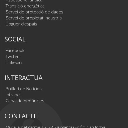
Transició energètica
Servei de protecció de dades
Servei de propietat industrial
Lloguer d’espais
SOCIAL
Facebook
Twitter
Linkedin
INTERACTUA
Butlletí de Notícies
Intranet
Canal de denúncies
CONTACTE
Muralla del carme 17-23 2a planta (Edifici Can Jorba)