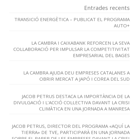
Entrades recents
TRANSICIÓ ENERGÈTICA – PUBLICAT EL PROGRAMA
AUTO+
LA CAMBRA I CAIXABANK REFORCEN LA SEVA
COL·LABORACIÓ PER IMPULSAR LA COMPETITIVITAT
EMPRESARIAL DEL BAGES
LA CAMBRA AJUDA DEU EMPRESES CATALANES A
OBRIR MERCAT A JAPÓ I COREA DEL SUD
JACOB PETRUS DESTACA LA IMPORTÀNCIA DE LA
DIVULGACIÓ I L’ACCIÓ COL·LECTIVA DAVANT LA CRISI
CLIMÀTICA EN UNA JORNADA A MANRESA
JACOB PETRUS, DIRECTOR DEL PROGRAMA «AQUÍ LA
TIERRA» DE TVE, PARTICIPARÀ EN UNA JORNADA
SOBRE EL PAPER DE LES EMPRESES DAVANT LA CRISI