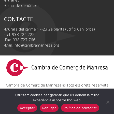
Intranet
Canal de denúncies
CONTACTE
Muralla del carme 17-23 2a planta (Edifici Can Jorba)
Tel. 938 724 222
Fax. 938 727 766
Mail.
info@cambramanresa.org
Cambra de Comerç de Manresa © Tots els drets reservats
|
Avís Legal
|
Política de privacitat
|
Política de cookies
Utilitzem cookies per garantir que us donem la millor
experiència al nostre lloc web.
Acceptar
Rebutjar
Política de privacitat