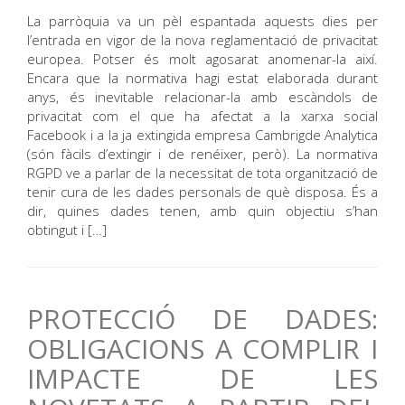
La parròquia va un pèl espantada aquests dies per
l’entrada en vigor de la nova reglamentació de privacitat
europea. Potser és molt agosarat anomenar-la així.
Encara que la normativa hagi estat elaborada durant
anys, és inevitable relacionar-la amb escàndols de
privacitat com el que ha afectat a la xarxa social
Facebook i a la ja extingida empresa Cambrigde Analytica
(són fàcils d’extingir i de renéixer, però). La normativa
RGPD ve a parlar de la necessitat de tota organització de
tenir cura de les dades personals de què disposa. És a
dir, quines dades tenen, amb quin objectiu s’han
obtingut i […]
PROTECCIÓ DE DADES:
OBLIGACIONS A COMPLIR I
IMPACTE DE LES