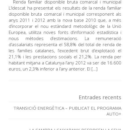
Renda familiar disponible bruta comarcal i municipal
L’Idescat ha presentat els resultats de la renda familiar
disponible bruta comarcal i municipal corresponent als
anys 2011 i 2012 amb la nova base 2010 que, a més
d’incorporar el nou estàndard metodològic de la Unió
Europea, utilitza noves fonts d’informació estadística i
nous mètodes d’estimacions. La remuneració
d’assalariats representa el 58,8% del total de renda de
les famílies catalanes, l’excedent brut d’explotació el
21,1% i les prestacions socials el 21,2%. La renda per
habitant mitjana a Catalunya l’any 2012 va ser de 16.600
euros, un 2,3% inferior a l’any anterior. El […]
Entrades recents
TRANSICIÓ ENERGÈTICA – PUBLICAT EL PROGRAMA
AUTO+