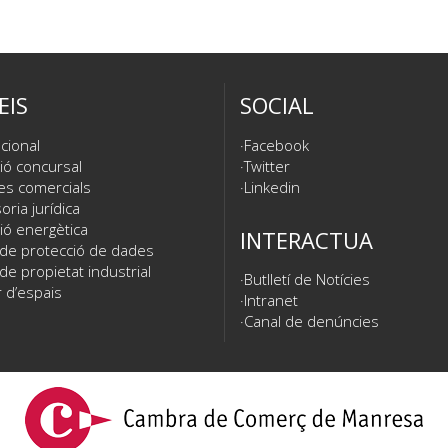
EIS
SOCIAL
cional
Facebook
ió concursal
Twitter
es comercials
Linkedin
ria jurídica
ió energètica
INTERACTUA
 de protecció de dades
de propietat industrial
Butlletí de Notícies
 d’espais
Intranet
Canal de denúncies