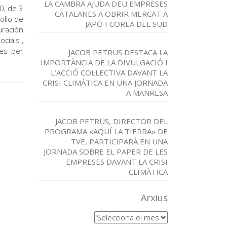
LA CAMBRA AJUDA DEU EMPRESES
0, de 3
CATALANES A OBRIR MERCAT A
ollo de
JAPÓ I COREA DEL SUD
uración
cials ,
ses per
JACOB PETRUS DESTACA LA
IMPORTÀNCIA DE LA DIVULGACIÓ I
L’ACCIÓ COL·LECTIVA DAVANT LA
CRISI CLIMÀTICA EN UNA JORNADA
A MANRESA
JACOB PETRUS, DIRECTOR DEL
PROGRAMA «AQUÍ LA TIERRA» DE
TVE, PARTICIPARÀ EN UNA
JORNADA SOBRE EL PAPER DE LES
EMPRESES DAVANT LA CRISI
CLIMÀTICA
Arxius
Arxius