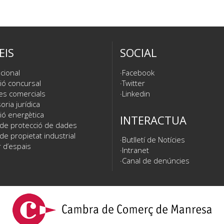
EIS
SOCIAL
cional
Facebook
ió concursal
Twitter
es comercials
Linkedin
ria jurídica
ió energètica
INTERACTUA
 de protecció de dades
de propietat industrial
Butlletí de Notícies
 d’espais
Intranet
Canal de denúncies