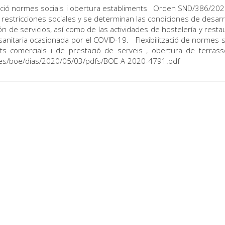
zació normes socials i obertura establiments Orden SND/386/202
 restricciones sociales y se determinan las condiciones de desarr
ón de servicios, así como de las actividades de hostelería y resta
 sanitaria ocasionada por el COVID-19. Flexibilització de normes so
ts comercials i de prestació de serveis , obertura de terras
e.es/boe/dias/2020/05/03/pdfs/BOE-A-2020-4791.pdf