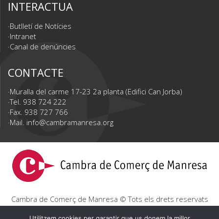
INTERACTUA
Butlletí de Notícies
Intranet
Canal de denúncies
CONTACTE
Muralla del carme 17-23 2a planta (Edifici Can Jorba)
Tel. 938 724 222
Fax. 938 727 766
Mail.
info@cambramanresa.org
Cambra de Comerç de Manresa © Tots els drets reservats
|
Avís Legal
|
Política de privacitat
|
Política de cookies
Utilitzem cookies per garantir que us donem la millor