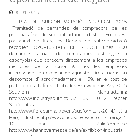
08-01-2015
PLA DE SUBCONTRACTACIÓ INDUSTRIAL 2015
Tramitació de demandes de compradors de les
principals fires de Subcontractació Industrial En aquest
pla anual de fires, les Borses de subcontractació
recopilen OPORTUNITATS DE NEGOCI (unes 400
demandes anuals de compradors estrangers i
espanyols) que adrecem directament a les empreses
membres de la Borsa. A més les empreses
interessades en exposar en aquestes fires tindran un
descompte d’ aproximadament el 15% en el cost de
participació a la fires i Trobades Fira web País Any 2015
Southern Manufacturing
http://www.industrysouth.co.uk/ UK 10-12 febrer
Subfornitura
http://www.fiereparma.it/event/subfornitura-2014/ Itàlia
Març Industrie http://www.industrie-expo.com/ França 7-
10 abril Zuliefermesse
http://www.hannovermesse.de/en/exhibition/industrial-