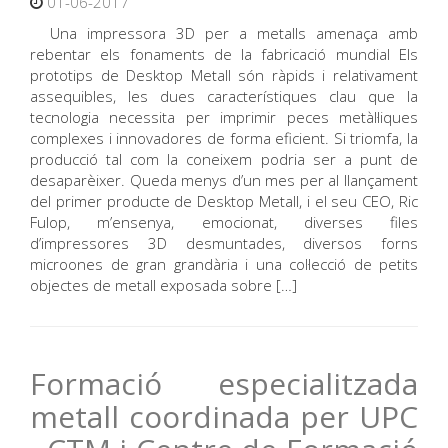
01-06-2017
Una impressora 3D per a metalls amenaça amb
rebentar els fonaments de la fabricació mundial Els
prototips de Desktop Metall són ràpids i relativament
assequibles, les dues característiques clau que la
tecnologia necessita per imprimir peces metàl·liques
complexes i innovadores de forma eficient. Si triomfa, la
producció tal com la coneixem podria ser a punt de
desaparèixer. Queda menys d’un mes per al llançament
del primer producte de Desktop Metall, i el seu CEO, Ric
Fulop, m’ensenya, emocionat, diverses files
d’impressores 3D desmuntades, diversos forns
microones de gran grandària i una col·lecció de petits
objectes de metall exposada sobre […]
Formació especialitzada
metall coordinada per UPC