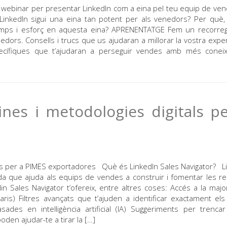
 webinar per presentar LinkedIn com a eina pel teu equip de ve
nkedIn sigui una eina tan potent per als venedors? Per què
 temps i esforç en aquesta eina? APRENENTATGE Fem un recorre
ors. Consells i trucs que us ajudaran a millorar la vostra exper
ecífiques que t’ajudaran a perseguir vendes amb més conei
nes i metodologies digitals p
als per a PIMES exportadores Què és LinkedIn Sales Navigator? L
a que ajuda als equips de vendes a construir i fomentar les re
in Sales Navigator t’ofereix, entre altres coses: Accés a la majo
ris) Filtres avançats que t’ajuden a identificar exactament els 
 en intel·ligència artificial (IA) Suggeriments per trencar
oden ajudar-te a tirar la […]