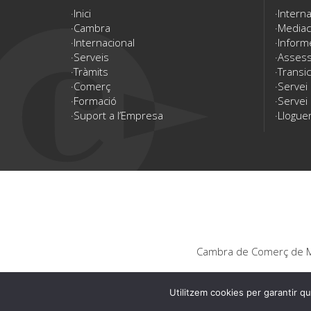
Inici
Interna
Cambra
Mediac
Internacional
Inform
Serveis
Assesso
Tràmits
Transic
Comerç
Servei
Formació
Servei 
Suport a l’Empresa
Lloguer
Cambra de Comerç de Ma
Utilitzem cookies per garantir qu