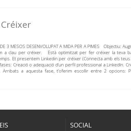
 Créixer
 DE 3 MESOS DESENVOLUPAT A MIDA PER A PIMES Objectiu: Aug
 a clau per créixer. Està optimitzat per fer créixer la teva 
temps. Et presentem Linkedin per créixer (Connecta amb els teus 
ses: Creació o adequació d’un perfil professional a LinkedIn. Cr
Arribats a aquesta fase, t’oferim escollir entre 2 opcions: P
EIS
SOCIAL