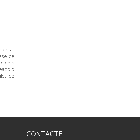
mentar
base de
clients
eació o
ilot de
CONTACTE