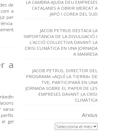
LA CAMBRA AJUDA DEU EMPRESES
ndes de
CATALANES A OBRIR MERCAT A
, com a
JAPÓ I COREA DEL SUD
gut per
iència.
xement
JACOB PETRUS DESTACA LA
IMPORTÀNCIA DE LA DIVULGACIÓ I
L’ACCIÓ COL·LECTIVA DAVANT LA
CRISI CLIMÀTICA EN UNA JORNADA
A MANRESA
er a
JACOB PETRUS, DIRECTOR DEL
PROGRAMA «AQUÍ LA TIERRA» DE
TVE, PARTICIPARÀ EN UNA
JORNADA SOBRE EL PAPER DE LES
EMPRESES DAVANT LA CRISI
inkedIn
CLIMÀTICA
lacions
r xarxa
Arxius
perfils
 el gel
Arxius