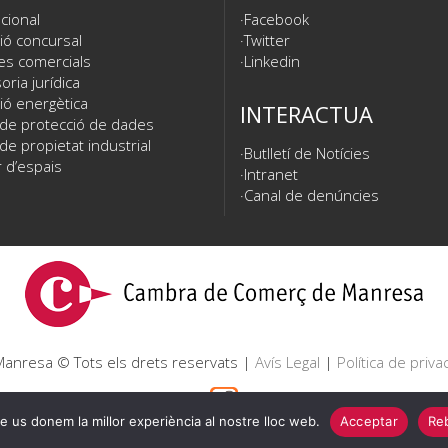
cional
Facebook
ió concursal
Twitter
es comercials
Linkedin
ria jurídica
ió energètica
INTERACTUA
 de protecció de dades
de propietat industrial
Butlletí de Notícies
 d’espais
Intranet
Canal de denúncies
nresa © Tots els drets reservats |
Avís Legal
|
Política de privac
e us donem la millor experiència al nostre lloc web.
Acceptar
Reb