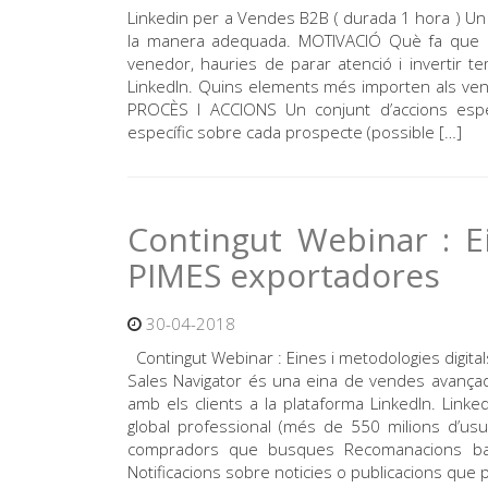
Linkedin per a Vendes B2B ( durada 1 hora ) Un
la manera adequada. MOTIVACIÓ Què fa que Li
venedor, hauries de parar atenció i invertir
LinkedIn. Quins elements més importen als vened
PROCÈS I ACCIONS Un conjunt d’accions esp
específic sobre cada prospecte (possible […]
Contingut Webinar : Ei
PIMES exportadores
30-04-2018
Contingut Webinar : Eines i metodologies digit
Sales Navigator és una eina de vendes avançad
amb els clients a la plataforma LinkedIn. Linked
global professional (més de 550 milions d’usua
compradors que busques Recomanacions basades
Notificacions sobre noticies o publicacions que p