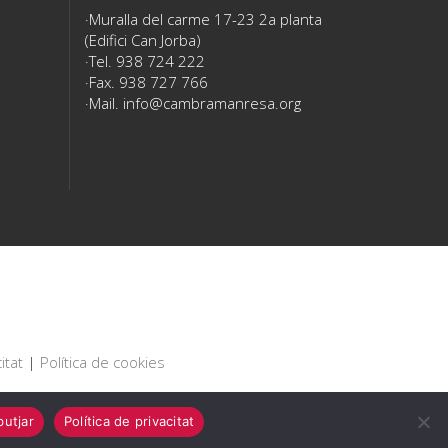
Muralla del carme 17-23 2a planta
(Edifici Can Jorba)
Tel. 938 724 222
Fax. 938 727 766
Mail.
info@cambramanresa.org
itat
|
Política de cookies
utjar
Política de privacitat