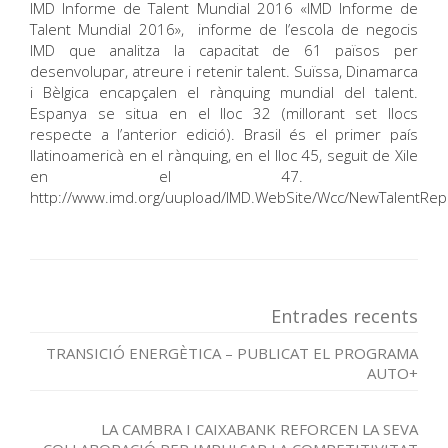
IMD Informe de Talent Mundial 2016 «IMD Informe de
Talent Mundial 2016», informe de l’escola de negocis
IMD que analitza la capacitat de 61 països per
desenvolupar, atreure i retenir talent. Suïssa, Dinamarca
i Bèlgica encapçalen el rànquing mundial del talent.
Espanya se situa en el lloc 32 (millorant set llocs
respecte a l’anterior edició). Brasil és el primer país
llatinoamericà en el rànquing, en el lloc 45, seguit de Xile
en el 47.
http://www.imd.org/uupload/IMD.WebSite/Wcc/NewTalentRep
Entrades recents
TRANSICIÓ ENERGÈTICA – PUBLICAT EL PROGRAMA
AUTO+
LA CAMBRA I CAIXABANK REFORCEN LA SEVA