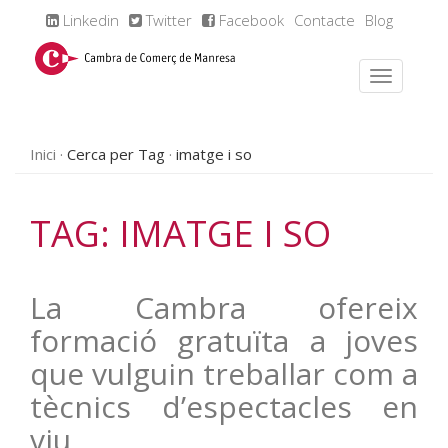
Linkedin
Twitter
Facebook
Contacte
Blog
Inici
Cerca per Tag
imatge i so
TAG: IMATGE I SO
La Cambra ofereix
formació gratuïta a joves
que vulguin treballar com a
tècnics d’espectacles en
viu