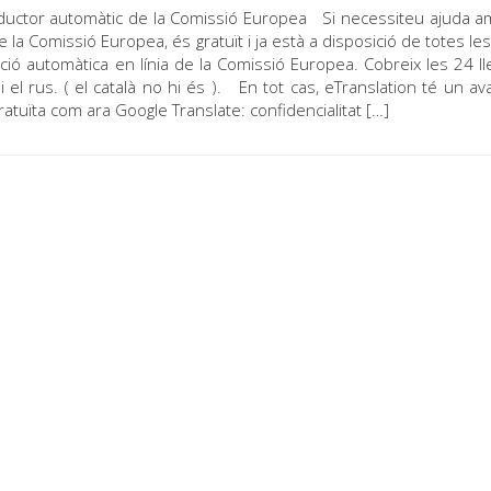
traductor automàtic de la Comissió Europea Si necessiteu ajuda 
e la Comissió Europea, és gratuït i ja està a disposició de totes le
ció automàtica en línia de la Comissió Europea. Cobreix les 24 l
 i el rus. ( el català no hi és ). En tot cas, eTranslation té un av
atuïta com ara Google Translate: confidencialitat […]