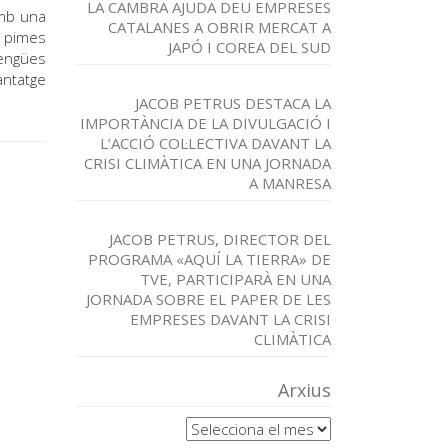
LA CAMBRA AJUDA DEU EMPRESES
amb una
CATALANES A OBRIR MERCAT A
s pimes
JAPÓ I COREA DEL SUD
lengües
antatge
JACOB PETRUS DESTACA LA
IMPORTÀNCIA DE LA DIVULGACIÓ I
L’ACCIÓ COL·LECTIVA DAVANT LA
CRISI CLIMÀTICA EN UNA JORNADA
A MANRESA
JACOB PETRUS, DIRECTOR DEL
PROGRAMA «AQUÍ LA TIERRA» DE
TVE, PARTICIPARÀ EN UNA
JORNADA SOBRE EL PAPER DE LES
EMPRESES DAVANT LA CRISI
CLIMÀTICA
Arxius
Arxius