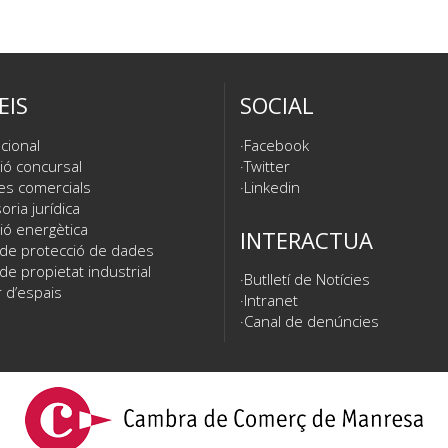
EIS
SOCIAL
cional
Facebook
ió concursal
Twitter
es comercials
Linkedin
ria jurídica
ió energètica
INTERACTUA
 de protecció de dades
de propietat industrial
Butlletí de Notícies
 d’espais
Intranet
Canal de denúncies