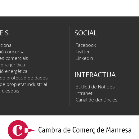
EIS
SOCIAL
cional
Facebook
ió concursal
Twitter
es comercials
Linkedin
ria jurídica
ió energètica
INTERACTUA
 de protecció de dades
de propietat industrial
Butlletí de Notícies
 d’espais
Intranet
Canal de denúncies