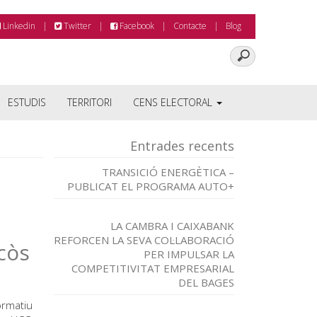
Linkedin
Twitter
Facebook
Contacte
Blog
ESTUDIS
TERRITORI
CENS ELECTORAL
Entrades recents
TRANSICIÓ ENERGÈTICA –
PUBLICAT EL PROGRAMA AUTO+
LA CAMBRA I CAIXABANK
REFORCEN LA SEVA COL·LABORACIÓ
còs
PER IMPULSAR LA
COMPETITIVITAT EMPRESARIAL
DEL BAGES
ormatiu