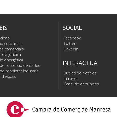
EIS
SOCIAL
cional
Facebook
ió concursal
Twitter
es comercials
Linkedin
ria jurídica
ió energètica
INTERACTUA
 de protecció de dades
de propietat industrial
Butlletí de Notícies
 d’espais
Intranet
Canal de denúncies