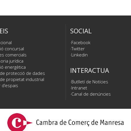
EIS
SOCIAL
cional
Facebook
ió concursal
Twitter
es comercials
Linkedin
ria jurídica
ió energètica
INTERACTUA
 de protecció de dades
de propietat industrial
Butlletí de Notícies
 d’espais
Intranet
Canal de denúncies