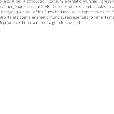
ció actual de la producció i consum energètic mundial i prese
es energètiques fins al 2040. Cobreix tots els combustibles i na
energètiques de l’Àfrica Subsahariana i a les expectatives de l’
s’enfronta el sistema energètic mundial, representats fonamentalm
Mitjà (que continua sent l’única gran font de […]